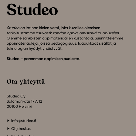
Studeo
on latinan kielen verbi, joka kuvailee olemisen
tarkoitustamme osuvasti:
tahdon oppia
,
omistaudun
,
opiskelen
.
Olemme sähköisten oppimateriaalien kustantaja. Suunnittelemme
oppimateriaaleja, joissa pedagogisuus, laadukkaat sisällöt ja
teknologian hyödyt yhdistyvät.
Studeo – paremman oppimisen puolesta.
Ota yhteyttä
Studeo Oy
Salomonkatu 17 A 12
00100 Helsinki
info@studeo.fi
Ohjekeskus