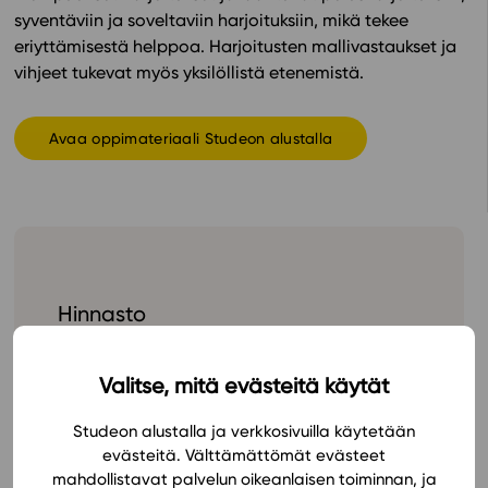
syventäviin ja soveltaviin harjoituksiin, mikä tekee
In English
eriyttämisestä helppoa. Harjoitusten mallivastaukset ja
vihjeet tukevat myös yksilöllistä etenemistä.
Avaa oppimateriaali Studeon alustalla
Hinnasto
Valitse, mitä evästeitä käytät
Studeon alustalla ja verkkosivuilla käytetään
evästeitä. Välttämättömät evästeet
mahdollistavat palvelun oikeanlaisen toiminnan, ja