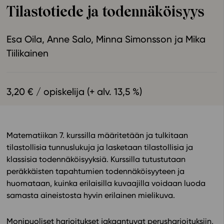
Tilastotiede ja todennäköisyys
Ominaisuudet
Tapahtumakalenteri
Esa Oila
Anne Salo
Minna Simonsson
Mika
Webinaari­tallenteet
Tiilikainen
Yhteisö
Suosittelut
Ohjekeskus
3,20 € / opiskelija (+ alv. 13,5 %)
Ohjevideot
Oppikirjailijat
Tiimi
Matematiikan 7. kurssilla määritetään ja tulkitaan
Tietoa meistä
tilastollisia tunnuslukuja ja lasketaan tilastollisia ja
Eettiset periaatteet tekoälyn käyttöön
klassisia todennäköisyyksiä. Kurssilla tutustutaan
peräkkäisten tapahtumien todennäköisyyteen ja
Tilaa uutiskirje
huomataan, kuinka erilaisilla kuvaajilla voidaan luoda
Ota yhteyttä
samasta aineistosta hyvin erilainen mielikuva.
Monipuoliset harjoitukset jakaantuvat perusharjoituksiin,