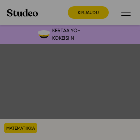
KIRJAUDU
KERTAA YO-
KOKEISIIN
Preppaaja
Opettaja
Opiskelija
Huoltaja
Kokeilutarjous
Ainstain
Alakoulu
Yläkoulu
MATEMATIIKKA
Lukio
Ajankohtaista