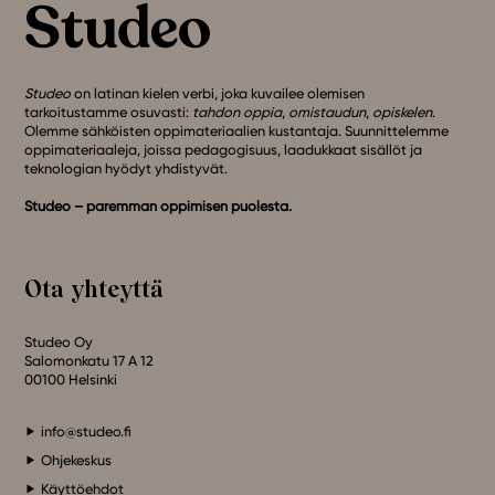
Studeo
on latinan kielen verbi, joka kuvailee olemisen
tarkoitustamme osuvasti:
tahdon oppia
,
omistaudun
,
opiskelen
.
Olemme sähköisten oppimateriaalien kustantaja. Suunnittelemme
oppimateriaaleja, joissa pedagogisuus, laadukkaat sisällöt ja
teknologian hyödyt yhdistyvät.
Studeo – paremman oppimisen puolesta.
Ota yhteyttä
Studeo Oy
Salomonkatu 17 A 12
00100 Helsinki
info@studeo.fi
Ohjekeskus
Käyttöehdot