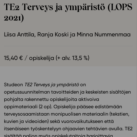
TE2 Terveys ja ympäristö (LOPS
Ominaisuudet
2021)
Tapahtumakalenteri
Webinaari­tallenteet
Liisa Anttila
Ranja Koski
Minna Nummenmaa
Yhteisö
Suosittelut
Ohjekeskus
15,40 € / opiskelija (+ alv. 13,5 %)
Ohjevideot
Oppikirjailijat
Tiimi
Studeon
TE2 Terveys ja ympäristö
on
Tietoa meistä
opetussuunnitelman tavoitteiden ja keskeisten sisältöjen
Eettiset periaatteet tekoälyn käyttöön
pohjalta rakennettu opiskelijoita aktivoiva
oppimateriaali (2 op).
Opiskelija pääsee edistämään
Tilaa uutiskirje
terveysosaamistaan monipuolisen materiaalin (tekstien,
Ota yhteyttä
kuvien ja videoiden) sekä vuorovaikutukseen että
itsenäiseen työskentelyyn ohjaavien tehtävien avulla. TE2
sisältää paljon myös
opiskelutaitoja harjoittavia