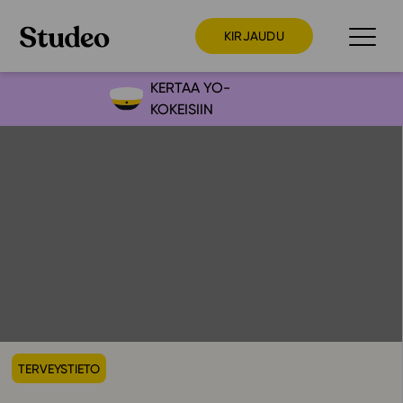
KIRJAUDU
KERTAA YO-
KOKEISIIN
Preppaaja
Opettaja
Opiskelija
Huoltaja
Kokeilutarjous
Ainstain
Alakoulu
Yläkoulu
TERVEYSTIETO
Lukio
Ajankohtaista