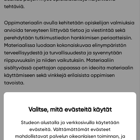
tehtäviä.
In English
Oppimateriaalin avulla kehitetään opiskelijan valmiuksia
arvioida terveyteen liittyvää tietoa ja viestintää sekä
perehdytään tutkimustiedon hankkimisen periaatteisiin.
Materiaalissa luodaan kokonaiskuvaa elinympäristön
terveellisyydestä ja turvallisuudesta ja syvennytään
riippuvuuksiin ja niiden vaikutuksiin. Materiaaliin
sisältyvässä opettajan oppaassa on ideoita materiaalin
käyttämiseen sekä vinkkejä erilaisista oppimisen
tavoista.
Avaa oppimateriaali Studeon alustalla
Valitse, mitä evästeitä käytät
Studeon alustalla ja verkkosivuilla käytetään
evästeitä. Välttämättömät evästeet
mahdollistavat palvelun oikeanlaisen toiminnan, ja