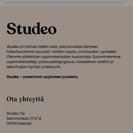
Studeo
on latinan kielen verbi, joka kuvailee olemisen
tarkoitustamme osuvasti:
tahdon oppia
,
omistaudun
,
opiskelen
.
Olemme sähköisten oppimateriaalien kustantaja. Suunnittelemme
oppimateriaaleja, joissa pedagogisuus, laadukkaat sisällöt ja
teknologian hyödyt yhdistyvät.
Studeo – paremman oppimisen puolesta.
Ota yhteyttä
Studeo Oy
Salomonkatu 17 A 12
00100 Helsinki