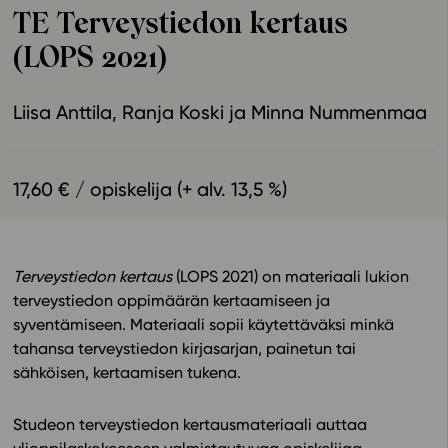
TE Terveystiedon kertaus
Ominaisuudet
(LOPS 2021)
Tapahtumakalenteri
Webinaari­tallenteet
Liisa Anttila
Ranja Koski
Minna Nummenmaa
Yhteisö
Suosittelut
Ohjekeskus
17,60 € / opiskelija (+ alv. 13,5 %)
Ohjevideot
Oppikirjailijat
Tiimi
Terveystiedon kertaus
(LOPS 2021) on materiaali lukion
Tietoa meistä
terveystiedon oppimäärän kertaamiseen ja
Eettiset periaatteet tekoälyn käyttöön
syventämiseen. Materiaali sopii käytettäväksi minkä
tahansa terveystiedon kirjasarjan, painetun tai
Tilaa uutiskirje
sähköisen, kertaamisen tukena.
Ota yhteyttä
Studeon terveystiedon kertausmateriaali auttaa