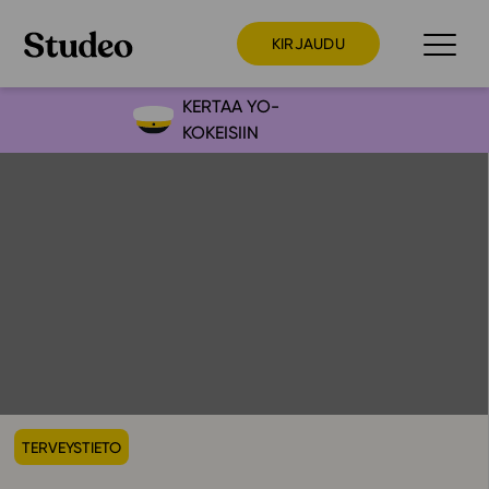
KIRJAUDU
KERTAA YO-
KOKEISIIN
Preppaaja
Opettaja
Opiskelija
Huoltaja
Kokeilutarjous
Ainstain
Alakoulu
Yläkoulu
TERVEYSTIETO
Lukio
Ajankohtaista