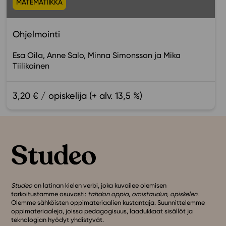
MATEMATIIKKA
Ohjelmointi
Esa Oila
Anne Salo
Minna Simonsson
Mika
Tiilikainen
3,20 € / opiskelija (+ alv. 13,5 %)
Studeo
on latinan kielen verbi, joka kuvailee olemisen
tarkoitustamme osuvasti:
tahdon oppia
,
omistaudun
,
opiskelen
.
Olemme sähköisten oppimateriaalien kustantaja. Suunnittelemme
oppimateriaaleja, joissa pedagogisuus, laadukkaat sisällöt ja
teknologian hyödyt yhdistyvät.