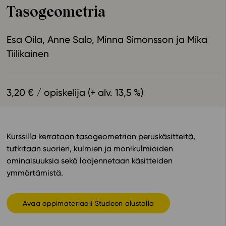
Tasogeometria
Ominaisuudet
Tapahtumakalenteri
Esa Oila
Anne Salo
Minna Simonsson
Mika
Webinaari­tallenteet
Tiilikainen
Yhteisö
Suosittelut
Ohjekeskus
3,20 € / opiskelija (+ alv. 13,5 %)
Ohjevideot
Oppikirjailijat
Tiimi
Kurssilla kerrataan tasogeometrian peruskäsitteitä,
Tietoa meistä
tutkitaan suorien, kulmien ja monikulmioiden
Eettiset periaatteet tekoälyn käyttöön
ominaisuuksia sekä laajennetaan käsitteiden
ymmärtämistä.
Tilaa uutiskirje
Ota yhteyttä
Avaa oppimateriaali Studeon alustalla