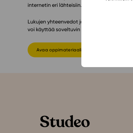
internetin eri lähteisiin. Tekstien analysoimi
Lukujen yhteenvedot ja sanastot tukevat op
voi käyttää soveltuvin osin yhdessä Äidinkieli
Avaa oppimateriaali Studeon alustalla