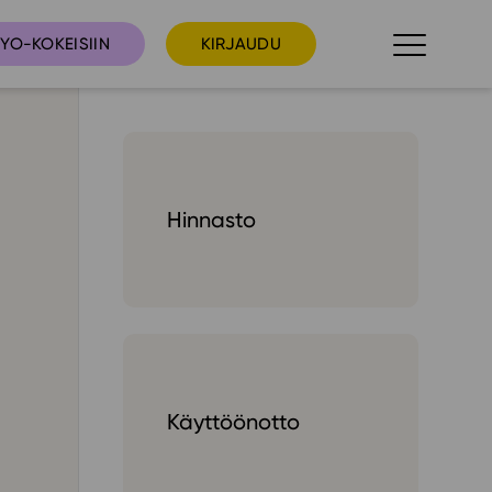
YO-KOKEISIIN
KIRJAUDU
taista
Tilaa uutiskirje
Hinnasto
suudet
Ota yhteyttä
umakalenteri
ri­tallenteet
In English
elut
Käyttöönotto
skus
deot