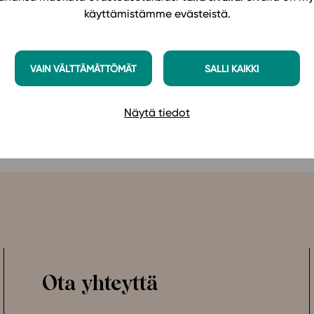
sessa käytetään tietoa kielen rakenteista ja ilmaisutavois
käyttämistämme evästeistä.
pimista, ja samankaltaisen rakenteen ansiosta materia
 ja kirjallisuus -oppimateriaalin kanssa.
VAIN VÄLTTÄMÄTTÖMÄT
SALLI KAIKKI
Näytä tiedot
Ota yhteyttä