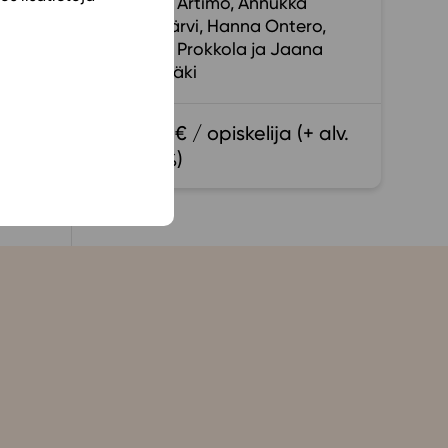
Minna Artimo
Annukka
ta.
Kuhajärvi
Hanna Ontero
Jenny Prokkola
Jaana
Ristimäki
alia
15,40 € / opiskelija (+ alv.
13,5 %)