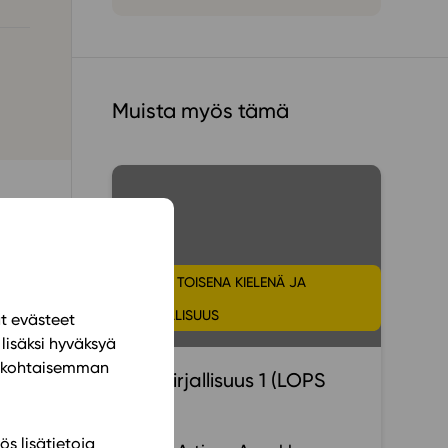
ailijat
meistä
Muista myös tämä
t periaatteet
n käyttöön
ta.
SUOMI TOISENA KIELENÄ JA
s
KIRJALLISUUS
ät evästeet
lisäksi hyväksyä
ilökohtaisemman
S24 Kirjallisuus 1 (LOPS
2021)
ä.
kejä
ös lisätietoja