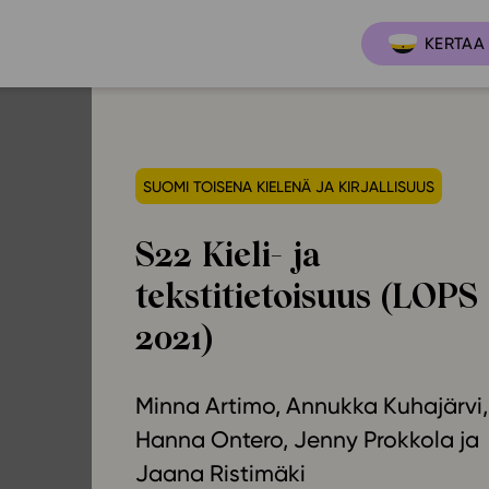
KERTAA 
SUOMI TOISENA KIELENÄ JA KIRJALLISUUS
Ajankoh
Lukio
Ominai
t
LOPS 2021
S22 Kieli- ja
Tapaht
it
GLP 2021
tekstitietoisuus (LOPS
Webinaa
ssit
Oppimateriaalit
2021)
Yhteisö
Hinnasto
Suositt
Lukion pakettilisenssi
Minna Artimo
Annukka Kuhajärvi
Ohjeke
Käyttöönotto
Hanna Ontero
Jenny Prokkola
Ohjevi
Jaana Ristimäki
Bruksanvisning