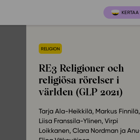
KERTAA 
RELIGION
Ajankoh
Lukio
RE3 Religioner och
Ominai
t
LOPS 2021
religiösa rörelser i
Tapaht
it
GLP 2021
Webinaa
världen (GLP 2021)
ssit
Oppimateriaalit
Yhteisö
Hinnasto
Tarja Ala-Heikkilä
Markus Finnilä
Suositt
Lukion pakettilisenssi
Liisa Franssila-Ylinen
Virpi
Ohjeke
Käyttöönotto
Loikkanen
Clara Nordman
Anu
Ohjevi
Bruksanvisning