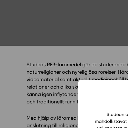
Yläkoulu
KIRJAUDU
Oppiainesarja
Oppimateriaal
Yläkoulun lisen
Hinnasto
Käyttöönotto
Tilaa
Studeos RE3-läromedel gör de studerande b
naturreligioner och nyreligiösa rörelser. I l
videomaterial samt aktuellt medieinnehåll hu
relationer och olika skeden under livscykeln
känna igen inflytande från många av världen
och traditionellt funnits som i västvärlden.
Studeon al
Med hjälp av läromedlet utvecklas de studer
mahdollistavat 
anslutning till religioner och medier. Mångs