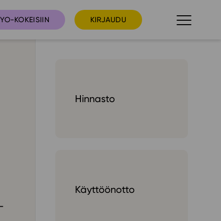
YO-KOKEISIIN
KIRJAUDU
taista
Tilaa uutiskirje
Hinnasto
suudet
Ota yhteyttä
umakalenteri
ri­tallenteet
In English
elut
Käyttöönotto
skus
-
deot