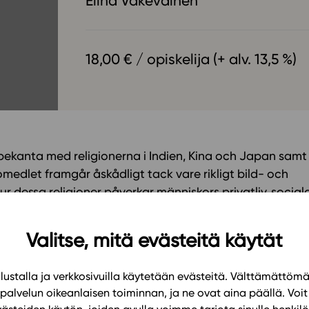
Elina Väkeväinen
Oppikirj
Tilaa
t
Tiimi
it
18,00 € / opiskelija (+ alv. 13,5 %)
Tietoa 
ssit
Eettise
tekoäly
ekanta med religionerna i Indien, Kina och Japan samt
äromedlet framgår åskådligt tack vare rikligt bild- och
r dessa religioner påverkar människors privatliv, social
 samt hela kulturer och samhällen. De studerande lär sig
s religioner och religiösa rörelser såväl där de uppkom
Valitse, mitä evästeitä käytät
ustalla ja verkkosivuilla käytetään evästeitä. Välttämättöm
andes religiösa allmänbildning samt deras läskunnighet
palvelun oikeanlaisen toiminnan, ja ne ovat aina päällä. Voit 
idiga uppgifter hjälper de studerande utveckla sina