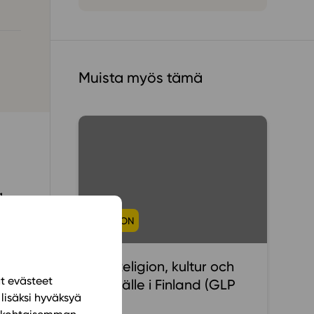
ailijat
meistä
Muista myös tämä
t periaatteet
n käyttöön
a
RELIGION
mit
RE4 Religion, kultur och
ät evästeet
samhälle i Finland (GLP
 i
lisäksi hyväksyä
2021)