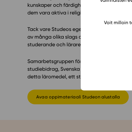
valinnaisten e
kunskaper och färdigheter gällande religiösa
dem vara aktiva i religionsdialog, arbetsliv o
Voit milloin
Tack vare Studeos egenskaper sker lärandet
av många olika slags aktiverande arbetsme
studerande och lärare att planera, följa me
Samarbetsgruppen för läromedelsunderstöd (
studiebidrag, Svenska folkskolans vänner o
detta läromedel, ett stort tack!
Avaa oppimateriaali Studeon alustalla