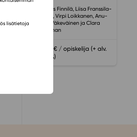
ilökohtaisemman
lper
Markus Finnilä
Liisa Franssila-
Ylinen
Virpi Loikkanen
Anu-
Elina Väkeväinen
Clara
ös lisätietoja
Nordman
lp
de
18,00 € / opiskelija (+ alv.
13,5 %)
 av