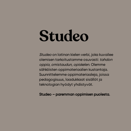
Studeo
on latinan kielen verbi, joka kuvailee
olemisen tarkoitustamme osuvasti:
tahdon
oppia
,
omistaudun
,
opiskelen
. Olemme
sähköisten oppimateriaalien kustantaja.
Suunnittelemme oppimateriaaleja, joissa
pedagogisuus, laadukkaat sisällöt ja
teknologian hyödyt yhdistyvät.
Studeo – paremman oppimisen puolesta.