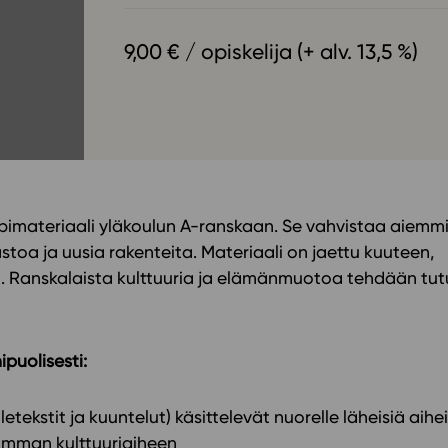
Oppikirj
Tilaa
t
9,00 € / opiskelija (+ alv. 13,5 %)
Tiimi
it
Tietoa 
ssit
Eettise
tekoäly
imateriaali yläkoulun A-ranskaan. Se vahvistaa aiemm
stoa ja uusia rakenteita. Materiaali on jaettu kuuteen,
n. Ranskalaista kulttuuria ja elämänmuotoa tehdään tut
ipuolisesti:
letekstit ja kuuntelut) käsittelevät nuorelle läheisiä aihe
eamman kulttuuriaiheen