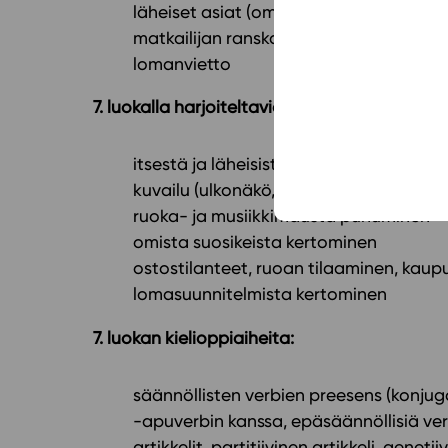
läheiset asiat (omat tiedot, suku, perhe
matkailijan ranskaa (esim. tien kysymin
lomanvietto
7. luokalla harjoiteltavia vuorovaikutustilant
itsestä ja läheisistä kertominen
kuvailu (ulkonäkö, huone jne)
ruoka- ja musiikkimausta puhuminen
omista suosikeista kertominen
ostostilanteet, ruoan tilaaminen, kaupu
lomasuunnitelmista kertominen
7. luokan kielioppiaiheita:
säännöllisten verbien preesens (konjuga
-apuverbin kanssa, epäsäännöllisiä verb
artikkelit, partitiivinen artikkeli, genetiiv