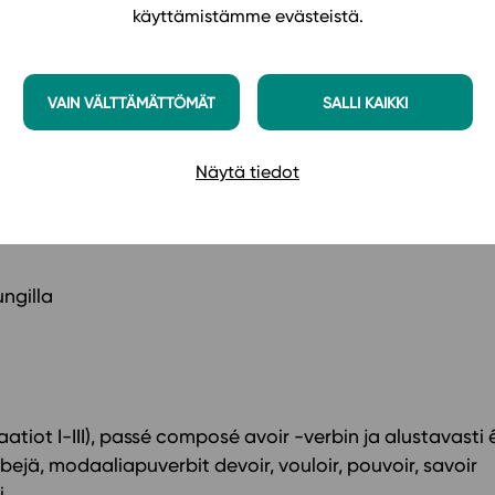
 ja ystävät; lemmikkieläimet, harrastukset, liikunta, musii
käyttämistämme evästeistä.
en ja neuvominen; ostoksilla ja ravintolassa)
VAIN VÄLTTÄMÄTTÖMÄT
SALLI KAIKKI
eita:
Näytä tiedot
ngilla
atiot I-III), passé composé avoir -verbin ja alustavasti 
ejä, modaaliapuverbit devoir, vouloir, pouvoir, savoir
i