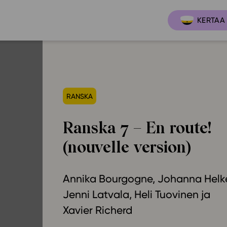
KERTAA 
Ajankoh
Lukio
RANSKA
Ominai
t
LOPS 2021
Ranska 7 – En route!
Tapaht
it
GLP 2021
(nouvelle version)
Webinaa
ssit
Oppimateriaalit
Yhteisö
Hinnasto
Annika Bourgogne
Johanna Helk
Suositt
Lukion pakettilisenssi
Jenni Latvala
Heli Tuovinen
Ohjeke
Käyttöönotto
Xavier Richerd
Ohjevi
Bruksanvisning