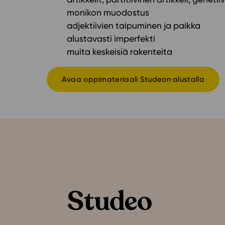
monikon muodostus
adjektiivien taipuminen ja paikka
alustavasti imperfekti
muita keskeisiä rakenteita
Avaa oppimateriaali Studeon alustalla