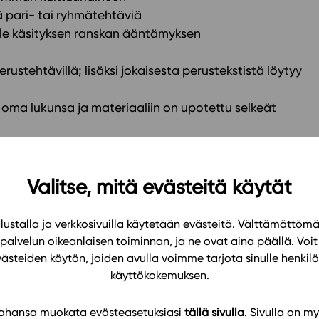
iä pari- tai ryhmätehtäviä
lle käsityksen ranskan ääntämyksen
rustehtävillä; lisäksi jokaisesta perustekstistä löytyy
tu oma lukunsa ja materiaaliin on upotettu selkeät
opitaan tutustumalla tyypillisiin ilmiöihin
tustaitoja ja sanavarastoa
attelun taitoja ja tukevat TVT-taitojen kehittymistä
Valitse, mitä evästeitä käytät
ointia ja vertaisarviointia
ustalla ja verkkosivuilla käytetään evästeitä. Välttämättöm
palvelun oikeanlaisen toiminnan, ja ne ovat aina päällä. Voit 
västeiden käytön, joiden avulla voimme tarjota sinulle henk
an maantiedettä ja ranskalaisen kulttuurin eri puolia
käyttökokemuksen.
keita, kouluruokailu, koulupäivä)
 tahansa muokata evästeasetuksiasi
tällä sivulla
. Sivulla on my