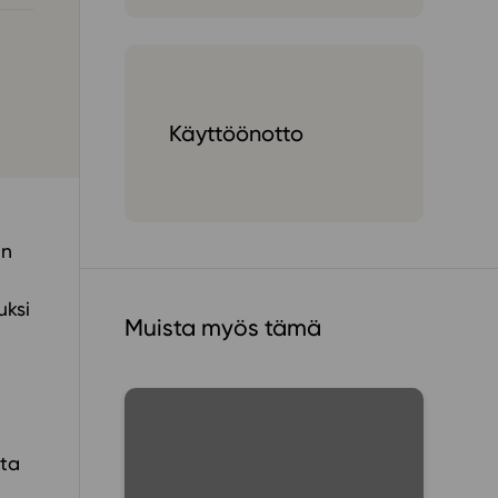
ailijat
meistä
Käyttöönotto
t periaatteet
n käyttöön
in
uksi
Muista myös tämä
ita