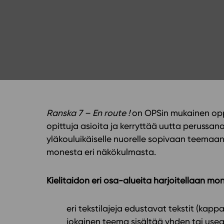
Yläkoulu
KIRJAUDU
Oppiainesarja
Oppimateriaal
Yläkoulun lisen
Hinnasto
Käyttöönotto
Tilaa
Ranska 7 – En route !
on OPSin mukainen opp
opittuja asioita ja kerryttää uutta perussana
yläkouluikäiselle nuorelle sopivaan teemaa
monesta eri näkökulmasta.
Kielitaidon eri osa-alueita harjoitellaan mon
eri tekstilajeja edustavat tekstit (kappa
jokainen teema sisältää yhden tai us