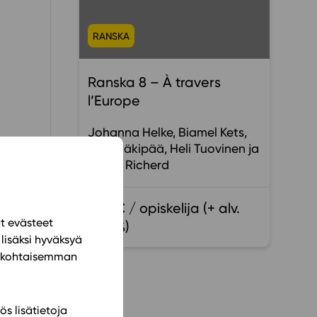
RANSKA
Ranska 8 – À travers
l’Europe
Johanna Helke
Biamel Kets
Toni Mäkipää
Heli Tuovinen
Xavier Richerd
9,00 € / opiskelija (+ alv.
ät evästeet
13,5 %)
lisäksi hyväksyä
ilökohtaisemman
ös lisätietoja