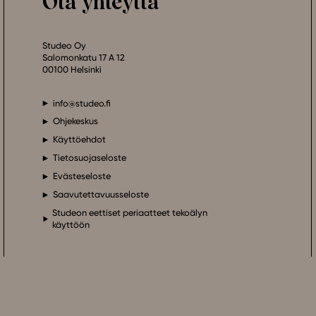
Ota yhteyttä
Studeo Oy
Salomonkatu 17 A 12
00100 Helsinki
info@studeo.fi
Ohjekeskus
Käyttöehdot
Tietosuojaseloste
Evästeseloste
Saavutettavuusseloste
Studeon eettiset periaatteet tekoälyn
käyttöön