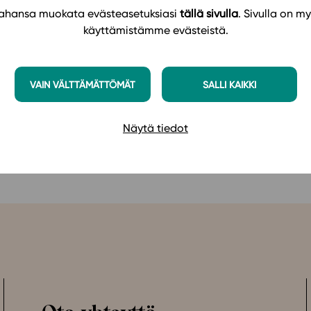
ild genom att knyta samman sådant de lärt sig tidiga
 tahansa muokata evästeasetuksiasi
tällä sivulla
. Sivulla on my
ss forskningsbaserade karaktär.
käyttämistämme evästeistä.
Föreningen Konstsamfundet, Lisi Wahls stiftelse för
ch Svenska Kulturfonden) har understött översättningen
VAIN VÄLTTÄMÄTTÖMÄT
SALLI KAIKKI
Näytä tiedot