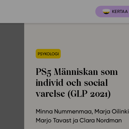
KERTAA 
Ajankoh
Lukio
PSYKOLOGI
Ominai
t
LOPS 2021
PS5 Människan som
Tapaht
it
GLP 2021
individ och social
Webinaa
ssit
Oppimateriaalit
varelse (GLP 2021)
Yhteisö
Hinnasto
Suositt
Lukion pakettilisenssi
Minna Nummenmaa
Marja Oilinki
Ohjeke
Käyttöönotto
Marjo Tavast
Clara Nordman
Ohjevi
Bruksanvisning