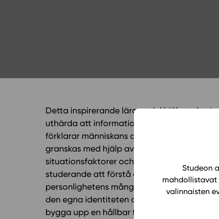
Yläkoulu
KIRJAUDU
Oppiainesarja
Oppimateriaal
Yläkoulun lisen
Hinnasto
Käyttöönotto
Tilaa
Detta inspirerande läromedel hjälper de st
uthärda att information kan vara motstridig
förklarar människans aktivitet och skillnad
granskas med hjälp av exempel som en helh
situationsfaktorer och kultur. Via uppgift
Studeon al
studerande att förstå centrala teorier som fö
mahdollistavat 
personlighetens många skikt. Uppgifterna 
valinnaisten e
den egna identiteten och människosynen. De
bygga upp en hållbar framtid och förstå ol