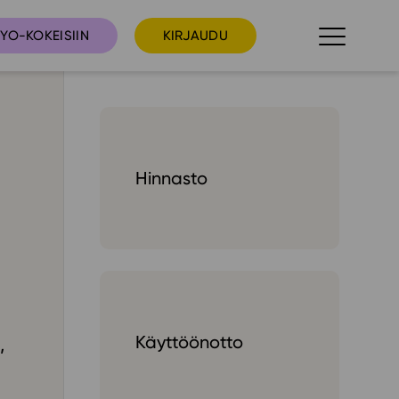
YO-KOKEISIIN
KIRJAUDU
taista
Tilaa uutiskirje
Hinnasto
suudet
Ota yhteyttä
umakalenteri
ri­tallenteet
In English
elut
Käyttöönotto
skus
deot