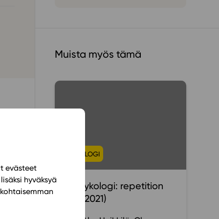
ailijat
meistä
Muista myös tämä
t periaatteet
n käyttöön
om
itet
PSYKOLOGI
g de
ät evästeet
lisäksi hyväksyä
PS Psykologi: repetition
 upp
ilökohtaisemman
(GLP 2021)
ande