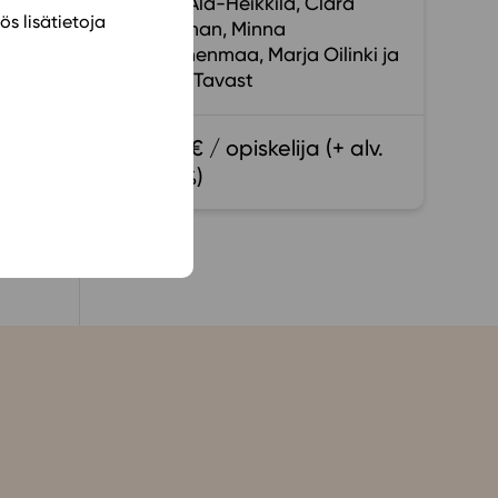
Tarja Ala-Heikkilä
Clara
re
ös lisätietoja
Nordman
Minna
Nummenmaa
Marja Oilinki
Marjo Tavast
 av
17,60 € / opiskelija (+ alv.
13,5 %)