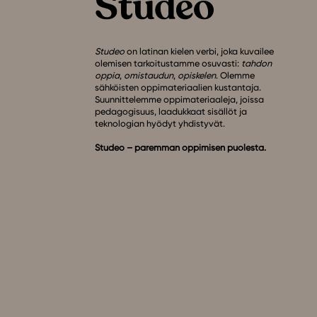
Studeo
on latinan kielen verbi, joka kuvailee
olemisen tarkoitustamme osuvasti:
tahdon
oppia
,
omistaudun
,
opiskelen
. Olemme
sähköisten oppimateriaalien kustantaja.
Suunnittelemme oppimateriaaleja, joissa
pedagogisuus, laadukkaat sisällöt ja
teknologian hyödyt yhdistyvät.
Studeo – paremman oppimisen puolesta.