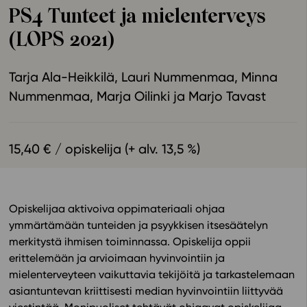
PS4 Tunteet ja mielenterveys
Ominaisuudet
(LOPS 2021)
Tapahtumakalenteri
Webinaari­tallenteet
Tarja Ala-Heikkilä
Lauri Nummenmaa
Minna
Yhteisö
Nummenmaa
Marja Oilinki
Marjo Tavast
Suosittelut
Ohjekeskus
Ohjevideot
15,40 € / opiskelija (+ alv. 13,5 %)
Oppikirjailijat
Tiimi
Tietoa meistä
Opiskelijaa aktivoiva oppimateriaali ohjaa
Eettiset periaatteet tekoälyn käyttöön
ymmärtämään tunteiden ja psyykkisen itsesäätelyn
Tilaa uutiskirje
merkitystä ihmisen toiminnassa. Opiskelija oppii
erittelemään ja arvioimaan hyvinvointiin ja
Ota yhteyttä
mielenterveyteen vaikuttavia tekijöitä ja tarkastelemaan
asiantuntevan kriittisesti median hyvinvointiin liittyvää