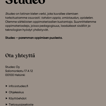
Studeo
on latinan kielen verbi, joka kuvailee olemisen
tarkoitustamme osuvasti:
tahdon oppia
,
omistaudun
,
opiskelen
.
Olemme sähköisten oppimateriaalien kustantaja. Suunnittelemme
oppimateriaaleja, joissa pedagogisuus, laadukkaat sisällöt ja
teknologian hyödyt yhdistyvät.
Studeo – paremman oppimisen puolesta.
Ota yhteyttä
Studeo Oy
Salomonkatu 17 A 12
00100 Helsinki
info@studeo.fi
Ohjekeskus
Käyttöehdot
Tietosuojaseloste