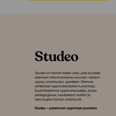
Studeo
on latinan kielen verbi, joka kuvailee
olemisen tarkoitustamme osuvasti:
tahdon
oppia
,
omistaudun
,
opiskelen
. Olemme
sähköisten oppimateriaalien kustantaja.
Suunnittelemme oppimateriaaleja, joissa
pedagogisuus, laadukkaat sisällöt ja
teknologian hyödyt yhdistyvät.
Studeo – paremman oppimisen puolesta.