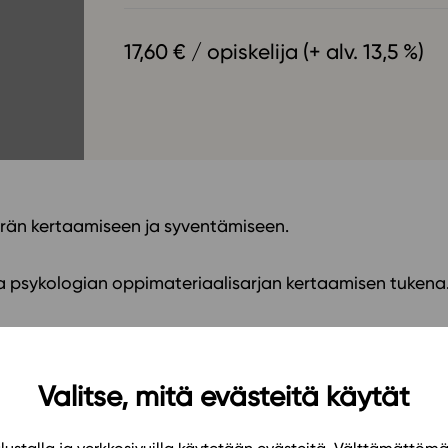
Oppikirj
Tilaa
t
17,60 € / opiskelija (+ alv. 13,5 %)
Tiimi
it
Tietoa 
ssit
Eettise
tekoäly
rän kertaamiseen ja syventämiseen.
sa psykologian oppimateriaalisarjan kertaamisen tukena
Valitse, mitä evästeitä käytät
ja argumentointiin
ineen kaiken tasoisille opiskelijoille
 yo-vastauksia