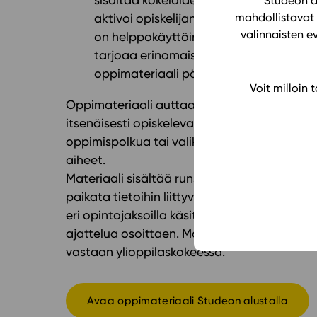
Studeon al
mahdollistavat 
aktivoi opiskelijan vastuuseen omasta
valinnaisten e
on helppokäyttöinen ja toimintavarma op
tarjoaa erinomaisen tavan seurata digi
oppimateriaali päivittyy vastaamaan u
Voit milloin
Oppimateriaali auttaa jäsentämään lukion 
itsenäisesti opiskeleva opiskelija tai opet
oppimispolkua tai valikoida tarpeidensa mu
aiheet.
Materiaali sisältää runsaasti perustehtäviä, 
paikata tietoihin liittyviä aukkoja. Syventä
eri opintojaksoilla käsiteltyjä tietoja ja ta
ajattelua osoittaen. Materiaalin avulla opis
vastaan ylioppilaskokeessa.
Avaa oppimateriaali Studeon alustalla