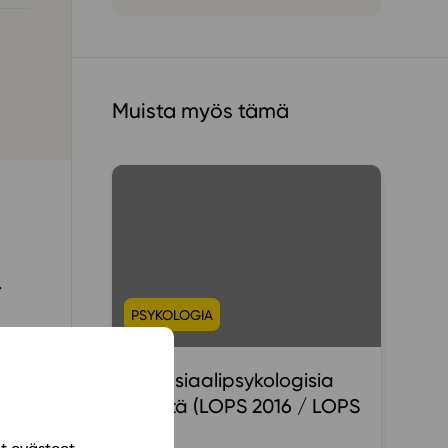
ailijat
meistä
Muista myös tämä
t periaatteet
n käyttöön
.
PSYKOLOGIA
PS Sosiaalipsykologisia
ilmiöitä (LOPS 2016 / LOPS
2021)