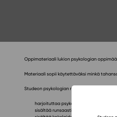
Yläkoulu
KIRJAUDU
Oppiainesarja
Oppimateriaal
Yläkoulun lisen
Hinnasto
Käyttöönotto
Tilaa
Oppimateriaali lukion psykologian oppimää
Materiaali sopii käytettäväksi minkä tahan
Studeon psykologian materiaali
harjoituttaa psykologiseen ajatteluun 
sisältää runsaasti tehtäviä mallivastauks
sisältää kokelaiden eritasoisia oikeita