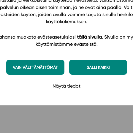
ustalla ja verkkosivuilla käytetään evästeitä. Välttämättöm
palvelun oikeanlaisen toiminnan, ja ne ovat aina päällä. Voit 
 oppimisestaan
västeiden käytön, joiden avulla voimme tarjota sinulle henk
iskelijalle ja opettajalle
käyttökokemuksen.
taalisen ylioppilaskokeen kehittymistä, koska
usinta YTL:stä saatua tietoa.
 tahansa muokata evästeasetuksiasi
tällä sivulla
. Sivulla on my
psykologian laajaa oppimäärää. Materiaalin avulla
käyttämistämme evästeistä.
tajan ohjaama ryhmä voi edetä teemoittain rakentuvaa
kaisesti mieleenpalauttamista ja syventymistä vaativat
VAIN VÄLTTÄMÄTTÖMÄT
SALLI KAIKKI
joilla on helppo palauttaa mieleen käsitteitä ja teorioita
vät ja soveltavat tehtävät ohjaavat opiskelijaa yhdistä
Näytä tiedot
rkastelemaan ilmiöitä kokonaisvaltaista psykologista
kelija myös tutustuu tehtävätyyppeihin, joita hänellä tul