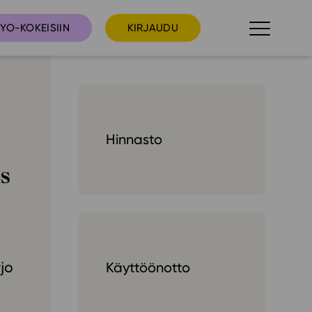
YO-KOKEISIIN
KIRJAUDU
taista
Tilaa uutiskirje
Hinnasto
suudet
Ota yhteyttä
s
umakalenteri
ri­tallenteet
In English
elut
jo
Käyttöönotto
skus
deot