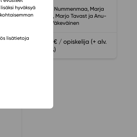
ät evästeet
lisäksi hyväksyä
Minna Nummenmaa
Marja
ilökohtaisemman
Oilinki
Marjo Tavast
Anu-
Elina Väkeväinen
ös lisätietoja
15,40 € / opiskelija (+ alv.
13,5 %)
 ja
mään
ee