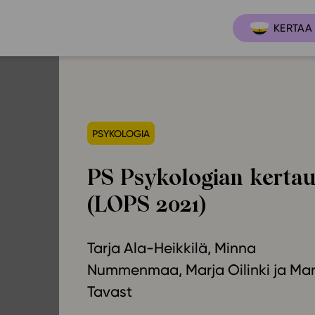
KERTAA 
Ajankoh
Lukio
PSYKOLOGIA
Ominai
t
LOPS 2021
PS Psykologian kertau
Tapaht
it
GLP 2021
(LOPS 2021)
Webinaa
ssit
Oppimateriaalit
Yhteisö
Hinnasto
Tarja Ala-Heikkilä
Minna
Suositt
Lukion pakettilisenssi
Nummenmaa
Marja Oilinki
Mar
Ohjeke
Käyttöönotto
Tavast
Ohjevi
Bruksanvisning