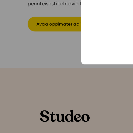
perinteisesti tehtäviä tekemällä tai kertaus
Avaa oppimateriaali Studeon alustalla