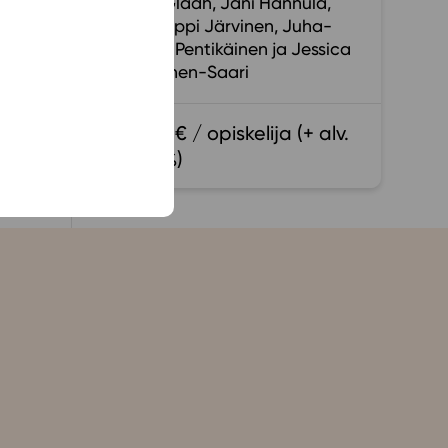
Tom Gladh
Jani Hannula
Jooseppi Järvinen
Juha-
Pekka Pentikäinen
Jessica
Salminen-Saari
15,40 € / opiskelija (+ alv.
13,5 %)