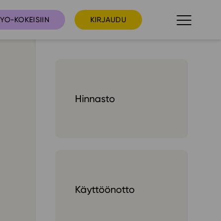
YO-KOKEISIIN
KIRJAUDU
taista
Tilaa uutiskirje
Hinnasto
suudet
Ota yhteyttä
umakalenteri
ri­tallenteet
In English
elut
Käyttöönotto
skus
deot