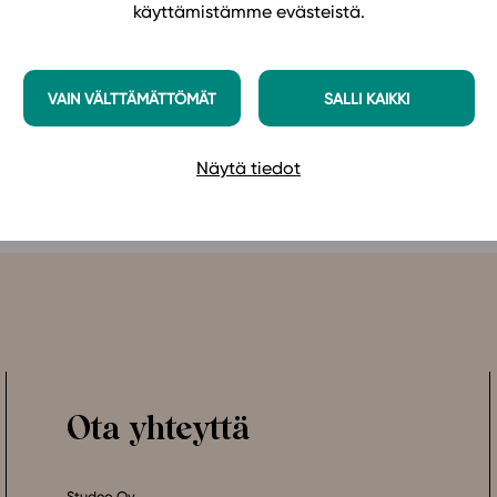
luvusta löytyvän pakopelin avulla.
käyttämistämme evästeistä.
VAIN VÄLTTÄMÄTTÖMÄT
SALLI KAIKKI
Näytä tiedot
Ota yhteyttä
Studeo Oy