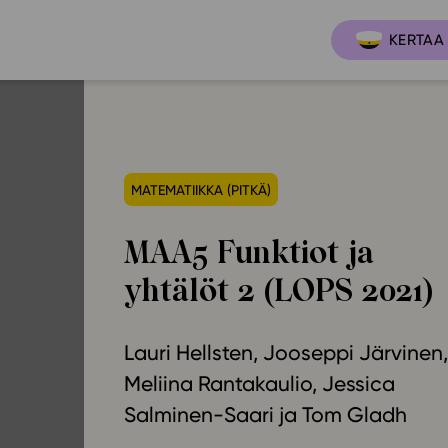
KERTAA 
Ajankoh
Lukio
MATEMATIIKKA (PITKÄ)
Ominai
t
LOPS 2021
MAA5 Funktiot ja
Tapaht
it
GLP 2021
yhtälöt 2 (LOPS 2021)
Webinaa
ssit
Oppimateriaalit
Yhteisö
Hinnasto
Lauri Hellsten
Jooseppi Järvinen
Suositt
Lukion pakettilisenssi
Meliina Rantakaulio
Jessica
Ohjeke
Käyttöönotto
Salminen-Saari
Tom Gladh
Ohjevi
Bruksanvisning