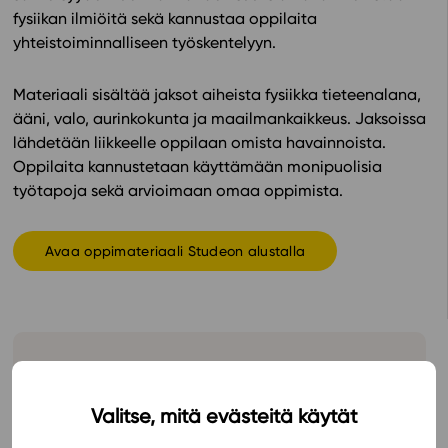
fysiikan ilmiöitä sekä kannustaa oppilaita
In English
yhteistoiminnalliseen työskentelyyn.
Materiaali sisältää jaksot aiheista fysiikka tieteenalana,
ääni, valo, aurinkokunta ja maailmankaikkeus. Jaksoissa
lähdetään liikkeelle oppilaan omista havainnoista.
Oppilaita kannustetaan käyttämään monipuolisia
työtapoja sekä arvioimaan omaa oppimista.
Avaa oppimateriaali Studeon alustalla
Hinnasto
Valitse, mitä evästeitä käytät