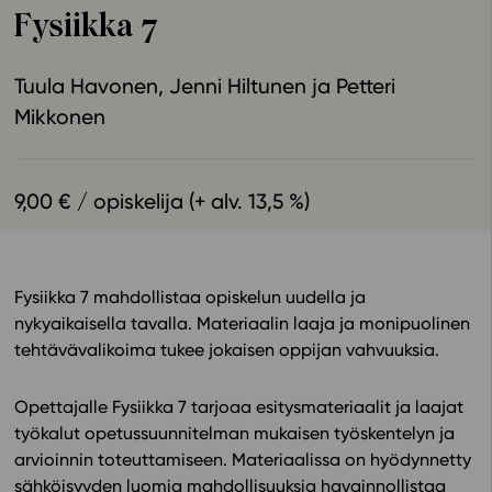
Fysiikka 7
Ominaisuudet
Tapahtumakalenteri
Tuula Havonen
Jenni Hiltunen
Petteri
Webinaari­tallenteet
Mikkonen
Yhteisö
Suosittelut
Ohjekeskus
9,00 € / opiskelija (+ alv. 13,5 %)
Ohjevideot
Oppikirjailijat
Tiimi
Fysiikka 7 mahdollistaa opiskelun uudella ja
Tietoa meistä
nykyaikaisella tavalla. Materiaalin laaja ja monipuolinen
Eettiset periaatteet tekoälyn käyttöön
tehtävävalikoima tukee jokaisen oppijan vahvuuksia.
Tilaa uutiskirje
Opettajalle Fysiikka 7 tarjoaa esitysmateriaalit ja laajat
Ota yhteyttä
työkalut opetussuunnitelman mukaisen työskentelyn ja
arvioinnin toteuttamiseen. Materiaalissa on hyödynnetty
sähköisyyden luomia mahdollisuuksia havainnollistaa