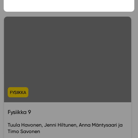
Muista myös tämä
FYSIIKKA
Fysiikka 9
Tuula Havonen
Jenni Hiltunen
Anna Mäntysaari
Timo Savonen