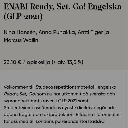
ENABI Ready, Set, Go! Engelska
Ominaisuudet
(GLP 2021)
Tapahtumakalenteri
Webinaari­tallenteet
Nina Hansén
Anna Puhakka
Antti Tiger
Yhteisö
Marcus Wallin
Suosittelut
Ohjekeskus
Ohjevideot
23,10 € / opiskelija (+ alv. 13,5 %)
Oppikirjailijat
Tiimi
Tietoa meistä
Välkommen till Studeos repetitionsmaterial i engelska
Eettiset periaatteet tekoälyn käyttöön
Ready, Set, Go!
som nu har utkommit på svenska och
Tilaa uutiskirje
svarar direkt mot kraven i GLP 2021 samt
Studentexamensnämndens nyaste direktiv angående
Ota yhteyttä
öppna frågor och textproduktion. Bilderna i läromedlet
tar oss med till Londons pulserande storstadsliv.