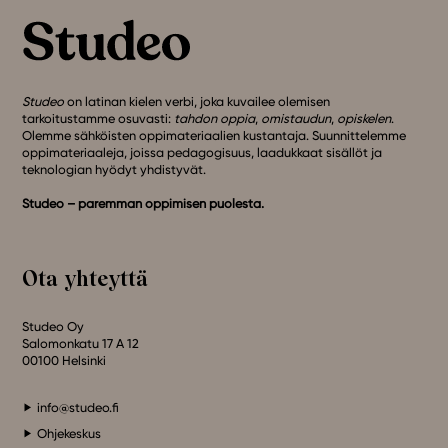
Studeo
on latinan kielen verbi, joka kuvailee olemisen
tarkoitustamme osuvasti:
tahdon oppia
,
omistaudun
,
opiskelen
.
Olemme sähköisten oppimateriaalien kustantaja. Suunnittelemme
oppimateriaaleja, joissa pedagogisuus, laadukkaat sisällöt ja
teknologian hyödyt yhdistyvät.
Studeo – paremman oppimisen puolesta.
Ota yhteyttä
Studeo Oy
Salomonkatu 17 A 12
00100 Helsinki
info@studeo.fi
Ohjekeskus