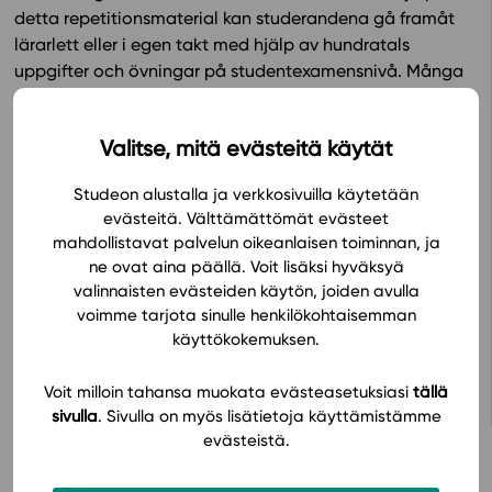
detta repetitionsmaterial kan studerandena gå framåt
lärarlett eller i egen takt med hjälp av hundratals
uppgifter och övningar på studentexamensnivå. Många
av dem är självkorrigerande och försedda med direkt
tillgängliga modellsvar. Som avslutning på repetitionen
Valitse, mitä evästeitä käytät
är det lätt att ordna ett preliminärprov antingen i Studeo
eller Abitti, eller varför inte använda de gamla
Studeon alustalla ja verkkosivuilla käytetään
preliminärproven i provuppgiftsdatabasen.
evästeitä. Välttämättömät evästeet
mahdollistavat palvelun oikeanlaisen toiminnan, ja
Ta i bruk
Ready, Set, Go!
och ge varje abiturient chansen
ne ovat aina päällä. Voit lisäksi hyväksyä
att uppnå sitt mål i studentexamensprovet i engelska!
valinnaisten evästeiden käytön, joiden avulla
voimme tarjota sinulle henkilökohtaisemman
käyttökokemuksen.
Avaa oppimateriaali Studeon alustalla
Voit milloin tahansa muokata evästeasetuksiasi
tällä
sivulla
. Sivulla on myös lisätietoja käyttämistämme
evästeistä.