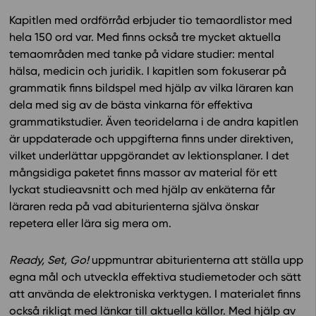
Kapitlen med ordförråd erbjuder tio temaordlistor med
In English
hela 150 ord var. Med finns också tre mycket aktuella
temaområden med tanke på vidare studier: mental
hälsa, medicin och juridik. I kapitlen som fokuserar på
grammatik finns bildspel med hjälp av vilka läraren kan
dela med sig av de bästa vinkarna för effektiva
grammatikstudier. Även teoridelarna i de andra kapitlen
är uppdaterade och uppgifterna finns under direktiven,
vilket underlättar uppgörandet av lektionsplaner. I det
mångsidiga paketet finns massor av material för ett
lyckat studieavsnitt och med hjälp av enkäterna får
läraren reda på vad abiturienterna själva önskar
repetera eller lära sig mera om.
Ready, Set, Go!
uppmuntrar abiturienterna att ställa upp
egna mål och utveckla effektiva studiemetoder och sätt
att använda de elektroniska verktygen. I materialet finns
också rikligt med länkar till aktuella källor. Med hjälp av