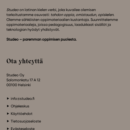
Studeo
on latinan kielen verbi, joka kuvailee olemisen
tarkoitustamme osuvasti:
tahdon oppia
,
omistaudun
,
opiskelen
.
Olemme sähköisten oppimateriaalien kustantaja. Suunnittelemme
oppimateriaaleja, joissa pedagogisuus, laadukkaat sisällöt ja
teknologian hyödyt yhdistyvät.
Studeo – paremman oppimisen puolesta.
Ota yhteyttä
Studeo Oy
Salomonkatu 17 A 12
00100 Helsinki
info@studeo.fi
Ohjekeskus
Käyttöehdot
Tietosuojaseloste
Evästeseloste