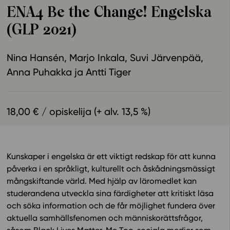
ENA4 Be the Change! Engelska
Ominaisuudet
(GLP 2021)
Tapahtumakalenteri
Webinaari­tallenteet
Nina Hansén
Marjo Inkala
Suvi Järvenpää
Yhteisö
Anna Puhakka
Antti Tiger
Suosittelut
Ohjekeskus
Ohjevideot
18,00 € / opiskelija (+ alv. 13,5 %)
Oppikirjailijat
Tiimi
Tietoa meistä
Kunskaper i engelska är ett viktigt redskap för att kunna
Eettiset periaatteet tekoälyn käyttöön
påverka i en språkligt, kulturellt och åskådningsmässigt
Tilaa uutiskirje
mångskiftande värld. Med hjälp av läromedlet kan
studerandena utveckla sina färdigheter att kritiskt läsa
Ota yhteyttä
och söka information och de får möjlighet fundera över
aktuella samhällsfenomen och människorättsfrågor,