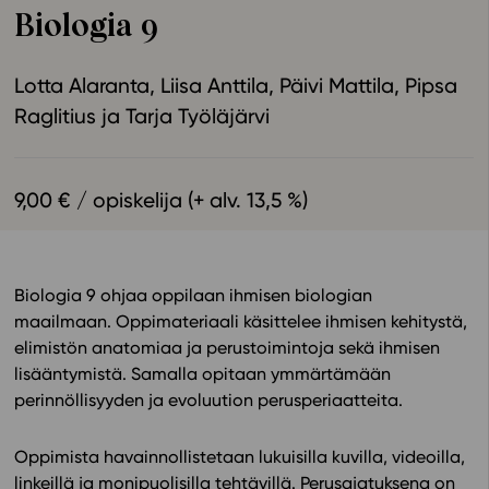
Biologia 9
Ominaisuudet
Tapahtumakalenteri
Lotta Alaranta
Liisa Anttila
Päivi Mattila
Pipsa
Webinaari­tallenteet
Raglitius
Tarja Työläjärvi
Yhteisö
Suosittelut
Ohjekeskus
9,00 € / opiskelija (+ alv. 13,5 %)
Ohjevideot
Oppikirjailijat
Tiimi
Biologia 9 ohjaa oppilaan ihmisen biologian
Tietoa meistä
maailmaan. Oppimateriaali käsittelee ihmisen kehitystä,
Eettiset periaatteet tekoälyn käyttöön
elimistön anatomiaa ja perustoimintoja sekä ihmisen
lisääntymistä. Samalla opitaan ymmärtämään
Tilaa uutiskirje
perinnöllisyyden ja evoluution perusperiaatteita.
Ota yhteyttä
Oppimista havainnollistetaan lukuisilla kuvilla, videoilla,
linkeillä ja monipuolisilla tehtävillä. Perusajatuksena on