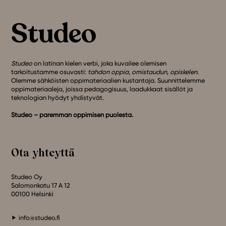
Studeo
on latinan kielen verbi, joka kuvailee olemisen
tarkoitustamme osuvasti:
tahdon oppia
,
omistaudun
,
opiskelen
.
Olemme sähköisten oppimateriaalien kustantaja. Suunnittelemme
oppimateriaaleja, joissa pedagogisuus, laadukkaat sisällöt ja
teknologian hyödyt yhdistyvät.
Studeo – paremman oppimisen puolesta.
Ota yhteyttä
Studeo Oy
Salomonkatu 17 A 12
00100 Helsinki
info@studeo.fi