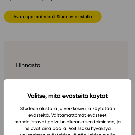
In English
Avaa oppimateriaali Studeon alustalla
Hinnasto
Valitse, mitä evästeitä käytät
Studeon alustalla ja verkkosivuilla käytetään
evästeitä. Välttämättömät evästeet
Tilaa
mahdollistavat palvelun oikeanlaisen toiminnan, ja
ne ovat aina päällä. Voit lisäksi hyväksyä
valinnaisten evästeiden käytön, joiden avulla