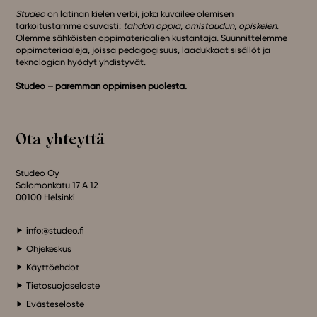
Studeo
on latinan kielen verbi, joka kuvailee olemisen
tarkoitustamme osuvasti:
tahdon oppia
,
omistaudun
,
opiskelen
.
Olemme sähköisten oppimateriaalien kustantaja. Suunnittelemme
oppimateriaaleja, joissa pedagogisuus, laadukkaat sisällöt ja
teknologian hyödyt yhdistyvät.
Studeo – paremman oppimisen puolesta.
Ota yhteyttä
Studeo Oy
Salomonkatu 17 A 12
00100 Helsinki
info@studeo.fi
Ohjekeskus
Käyttöehdot
Tietosuojaseloste
Evästeseloste