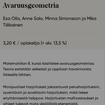
Avaruusgeometria
Ominaisuudet
Tapahtumakalenteri
Esa Oila
Anne Salo
Minna Simonsson
Mika
Webinaari­tallenteet
Tiilikainen
Yhteisö
Suosittelut
Ohjekeskus
3,20 € / opiskelija (+ alv. 13,5 %)
Ohjevideot
Oppikirjailijat
Tiimi
Matematiikan 8. kurssi käsittelee avaruusgeometriaa.
Tietoa meistä
Teoria esitetään selkeästi ja oppilaan havainnoista
Eettiset periaatteet tekoälyn käyttöön
liikkeelle lähtien.
Tilaa uutiskirje
Monipuoliset harjoitukset jakaantuvat perusharjoituksiin,
Ota yhteyttä
syventäviin ja soveltaviin harjoituksiin, mikä tekee
eriyttämisestä helppoa. Harjoitusten mallivastaukset ja
vihjeet tukevat myös yksilöllistä etenemistä.