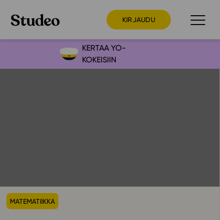
KIRJAUDU
KERTAA YO-
KOKEISIIN
Preppaaja
Opettaja
Opiskelija
Huoltaja
Kokeilutarjous
Ainstain
Alakoulu
Yläkoulu
MATEMATIIKKA
Lukio
Ajankohtaista