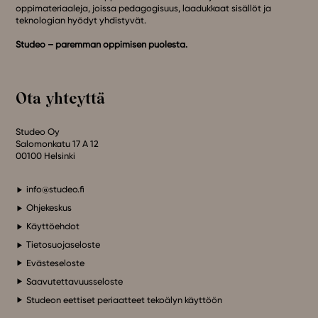
oppimateriaaleja, joissa pedagogisuus, laadukkaat sisällöt ja
teknologian hyödyt yhdistyvät.
Studeo – paremman oppimisen puolesta.
Ota yhteyttä
Studeo Oy
Salomonkatu 17 A 12
00100 Helsinki
info@studeo.fi
Ohjekeskus
Käyttöehdot
Tietosuojaseloste
Evästeseloste
Saavutettavuusseloste
Studeon eettiset periaatteet tekoälyn käyttöön