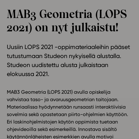
Ominaisuudet
MAB3 Geometria (LOPS
Tapahtumakalenteri
2021) on nyt julkaistu!
Webinaari­tallenteet
Yhteisö
Suosittelut
Uusiin LOPS 2021 -oppimateriaaleihin pääset
Ohjekeskus
tutustumaan Studeon nykyisellä alustalla.
Ohjevideot
Studeon uudistettu alusta julkaistaan
Oppikirjailijat
elokuussa 2021.
Tiimi
Tietoa meistä
MAB3 Geometria (LOPS 2021) avulla opiskelija
Eettiset periaatteet tekoälyn käyttöön
vahvistaa taso- ja avaruusgeometrian taitojaan.
Materiaalissa hyödynnetään runsaasti interaktiivisia
Tilaa uutiskirje
sovelmia sekä opastetaan piirto-ohjelmien käyttöön.
Ota yhteyttä
Eri laskinohjelmistojen käytön oppimista tuetaan
ohjevideoilla sekä esimerkeillä. Innostava sisältö
käytännönläheisten esimerkkien avulla motivoi