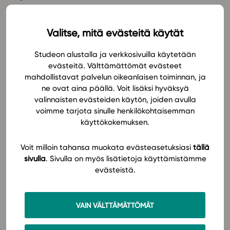
opiskelijaa geometrian opiskeluun.
In English
Valitse, mitä evästeitä käytät
Lukujen johdantotehtävien avulla opiskelija pääsee
sisään kunkin luvun aiheeseen, ja erilaiset
Studeon alustalla ja verkkosivuilla käytetään
tutkimustehtävät auttavat opiskelijaa hahmottamaan
evästeitä. Välttämättömät evästeet
opiskeltavan asian. Omaa osaamistaan opiskelija
mahdollistavat palvelun oikeanlaisen toiminnan, ja
pääsee arvioimaan Testaa osaamisesi -lukujen
ne ovat aina päällä. Voit lisäksi hyväksyä
tehtävien ja itsearviointien avulla. Materiaalin jokainen
valinnaisten evästeiden käytön, joiden avulla
luku sisältää runsaasti monipuolisia ja eritasoisia
voimme tarjota sinulle henkilökohtaisemman
tehtäviä, ja tehtävissä on mukana myös kielentämistä
käyttökokemuksen.
harjoittavia tehtäviä.
Voit milloin tahansa muokata evästeasetuksiasi
tällä
sivulla
. Sivulla on myös lisätietoja käyttämistämme
Laaja-alaisen osaamisen osa-alueet on nostettu
evästeistä.
materiaalissa esille aihepiirien ja tehtävien avulla. Sen
lisäksi tietoa laaja-alaisen osaamisen osa-alueista
löytyy selkeästi opettajan oppaasta. Opetuksen tueksi
VAIN VÄLTTÄMÄTTÖMÄT
saatavilla on muokattavat Powerpoint-esitykset sekä
laaja koetehtäväpankki. Koetehtäväpankissa on myös