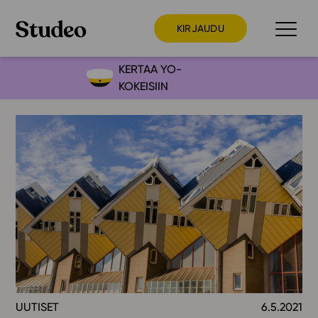
KIRJAUDU
KERTAA YO-
KOKEISIIN
Preppaaja
Opettaja
Opiskelija
Huoltaja
Kokeilutarjous
Ainstain
Alakoulu
Yläkoulu
Lukio
UUTISET
6.5.2021
Ajankohtaista