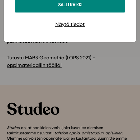
oppimateriaalin sisällöt kattava Abitti-
SALLI KAIKKI
koetehtäväpaketti.
Lue lisää!
Näytä tiedot
Oppimateriaaliin pääset nyt tutustumaan Studeon
nykyisellä alustalla. Studeon uudistettu alusta
julkaistaan elokuussa 2021.
Tutustu MAB3 Geometria (LOPS 2021) -
oppimateriaaliin täällä!
Studeo
on latinan kielen verbi, joka kuvailee olemisen
tarkoitustamme osuvasti:
tahdon oppia
,
omistaudun
,
opiskelen
.
Olemme sähköisten oppimateriaalien kustantaja. Suunnittelemme