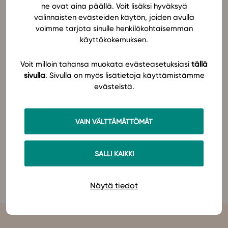
ne ovat aina päällä. Voit lisäksi hyväksyä
ovat helppotajuisia, mutta silti matemaattisesti
valinnaisten evästeiden käytön, joiden avulla
eksakteja. Opiskelija tutustuu matemaattisiin
In English
voimme tarjota sinulle henkilökohtaisemman
lainalaisuuksiin lukuisten interaktiivisten
käyttökokemuksen.
tutkimustehtävien avulla. Lisäksi luvuissa on runsas
valikoima eritasoisia tehtäviä, jotka tukevat jokaista
Voit milloin tahansa muokata evästeasetuksiasi
tällä
opiskelijaa sisältöjen ymmärtämisessä.
Lue lisää!
sivulla
. Sivulla on myös lisätietoja käyttämistämme
evästeistä.
Oppimateriaaliin pääset nyt tutustumaan Studeon
nykyisellä alustalla. Studeon uudistettu alusta
julkaistaan elokuussa 2021. Uuden alustan
VAIN VÄLTTÄMÄTTÖMÄT
toiminnallisuuksista löydät lisää tietoa
täältä
.
SALLI KAIKKI
Tutustu MAB2 Lausekkeet ja yhtälöt (LOPS 2021) -
oppimateriaaliin täällä!
Näytä tiedot