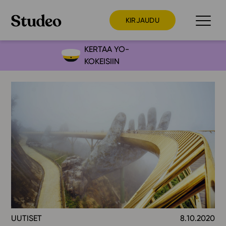
KIRJAUDU
KERTAA YO-
KOKEISIIN
Preppaaja
Opettaja
Opiskelija
Huoltaja
Kokeilutarjous
Ainstain
Alakoulu
Yläkoulu
Lukio
UUTISET
8.10.2020
Ajankohtaista