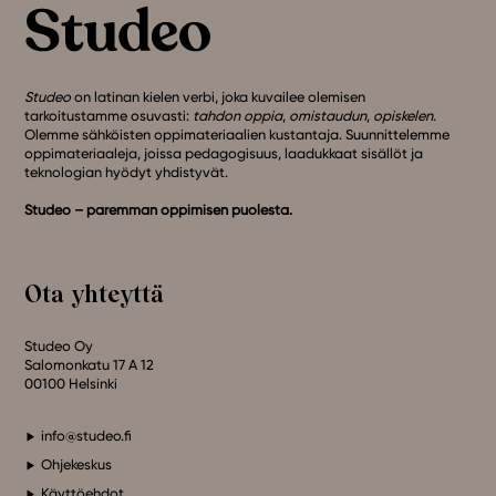
Studeo
on latinan kielen verbi, joka kuvailee olemisen
tarkoitustamme osuvasti:
tahdon oppia
,
omistaudun
,
opiskelen
.
Olemme sähköisten oppimateriaalien kustantaja. Suunnittelemme
oppimateriaaleja, joissa pedagogisuus, laadukkaat sisällöt ja
teknologian hyödyt yhdistyvät.
Studeo – paremman oppimisen puolesta.
Ota yhteyttä
Studeo Oy
Salomonkatu 17 A 12
00100 Helsinki
info@studeo.fi
Ohjekeskus
Käyttöehdot