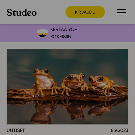
KIRJAUDU
KERTAA YO-
KOKEISIIN
Preppaaja
Opettaja
Opiskelija
Huoltaja
Kokeilutarjous
Ainstain
Alakoulu
Yläkoulu
Lukio
UUTISET
8.9.2023
Ajankohtaista