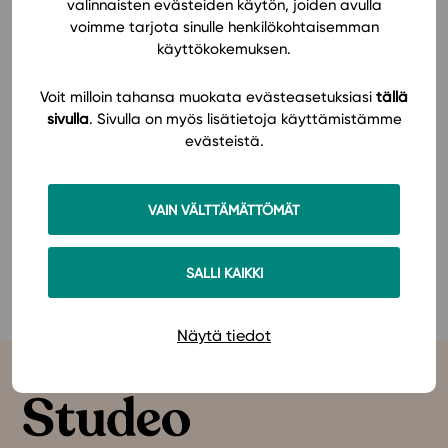
valinnaisten evästeiden käytön, joiden avulla
kuvitus
tukevat sisältöjen ymmärtämistä
. Kattava
voimme tarjota sinulle henkilökohtaisemman
tehtävävalikoima auttaa opiskeltavien aiheiden
In English
käyttökokemuksen.
sisäistämisessä. Tehtävien selkeät malliratkaisut
edistävät oppimista
ja auttavat
opiskelijan omien
Voit milloin tahansa muokata evästeasetuksiasi
tällä
vastausten analysoimisessa
.
sivulla
. Sivulla on myös lisätietoja käyttämistämme
evästeistä.
Materiaali tukee myös ohjelmisto-osaamisen
kehittymistä ohjein ja esimerkein.
Katso
oppimateriaalin lisätiedot ja hinnasto
täältä
.
VAIN VÄLTTÄMÄTTÖMÄT
Tutustu MAA12 Analyysi ja jatkuva jakauma (LOPS 2021)
SALLI KAIKKI
-oppimateriaaliin Studeon alustalla
täällä!
Näytä tiedot