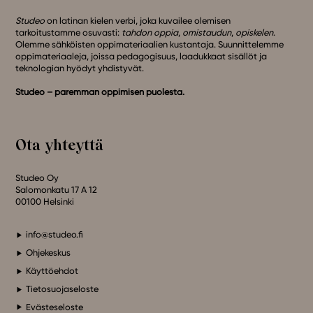
Studeo
on latinan kielen verbi, joka kuvailee olemisen
tarkoitustamme osuvasti:
tahdon oppia
,
omistaudun
,
opiskelen
.
Olemme sähköisten oppimateriaalien kustantaja. Suunnittelemme
oppimateriaaleja, joissa pedagogisuus, laadukkaat sisällöt ja
teknologian hyödyt yhdistyvät.
Studeo – paremman oppimisen puolesta.
Ota yhteyttä
Studeo Oy
Salomonkatu 17 A 12
00100 Helsinki
info@studeo.fi
Ohjekeskus
Käyttöehdot
Tietosuojaseloste
Evästeseloste