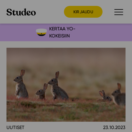
KIRJAUDU
KERTAA YO-
KOKEISIIN
Preppaaja
Opettaja
Opiskelija
Huoltaja
Kokeilutarjous
Ainstain
Alakoulu
Yläkoulu
Lukio
UUTISET
23.10.2023
Ajankohtaista