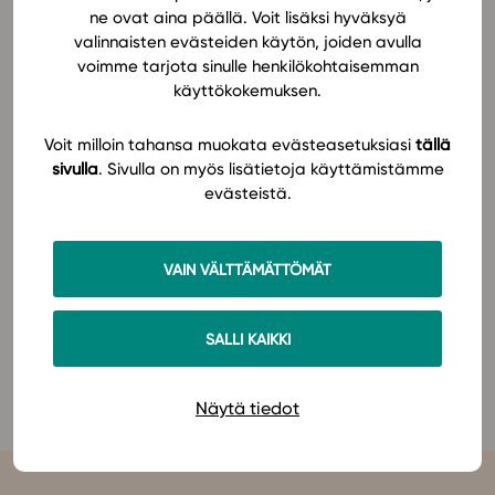
ne ovat aina päällä. Voit lisäksi hyväksyä
Interaktiva applikationer och ett rikligt antal
valinnaisten evästeiden käytön, joiden avulla
In English
belysande bilder stöder förståelsen av innehållet. Ett
voimme tarjota sinulle henkilökohtaisemman
omfattande urval av uppgifter hjälper de studerande
käyttökokemuksen.
att tillägna sig stoffet. Tydliga och klara
modellösningar främjar inlärningen och lär de
Voit milloin tahansa muokata evästeasetuksiasi
tällä
studerande analysera sina egna lösningar.
sivulla
. Sivulla on myös lisätietoja käyttämistämme
evästeistä.
Materialet stöder även kompetensen att utnyttja olika
program med instruktioner och exempel.
Här
hittar du
VAIN VÄLTTÄMÄTTÖMÄT
mer information om läromedlet och dess pris!
Bekanta dig med läromedlet MAA12 Analys och
SALLI KAIKKI
kontinuerlig fördelning (GLP2021) på Studeos plattform
här
.
Näytä tiedot