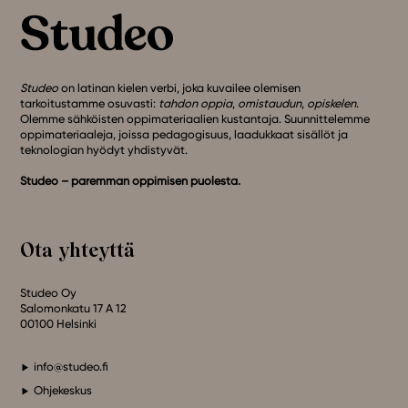
Studeo
on latinan kielen verbi, joka kuvailee olemisen
tarkoitustamme osuvasti:
tahdon oppia
,
omistaudun
,
opiskelen
.
Olemme sähköisten oppimateriaalien kustantaja. Suunnittelemme
oppimateriaaleja, joissa pedagogisuus, laadukkaat sisällöt ja
teknologian hyödyt yhdistyvät.
Studeo – paremman oppimisen puolesta.
Ota yhteyttä
Studeo Oy
Salomonkatu 17 A 12
00100 Helsinki
info@studeo.fi
Ohjekeskus