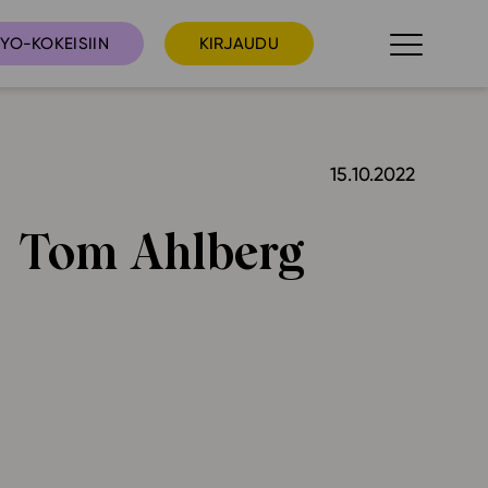
YO-KOKEISIIN
KIRJAUDU
15.10.2022
taista
Tilaa uutiskirje
suudet
Tom Ahlberg
Ota yhteyttä
umakalenteri
ri­tallenteet
In English
elut
skus
deot