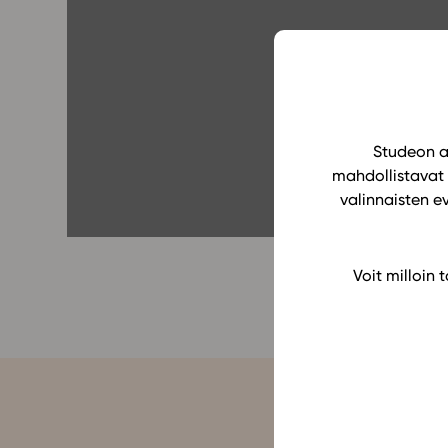
Yläkoulu
KIRJAUDU
Oppiainesarja
Oppimateriaal
Yläkoulun lisen
Hinnasto
Studeon al
mahdollistavat 
Käyttöönotto
valinnaisten e
Tilaa
Voit milloin