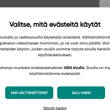
Oppikirj
Tilaa
t
Tiimi
it
Tietoa 
Valitse, mitä evästeitä käytät
ssit
Eettise
ustalla ja verkkosivuilla käytetään evästeitä. Välttämättöm
tekoäly
palvelun oikeanlaisen toiminnan, ja ne ovat aina päällä. Voit 
västeiden käytön, joiden avulla voimme tarjota sinulle henk
käyttökokemuksen.
 tahansa muokata evästeasetuksiasi
tällä sivulla
. Sivulla on my
käyttämistämme evästeistä.
VAIN VÄLTTÄMÄTTÖMÄT
SALLI KAIKKI
Näytä tiedot