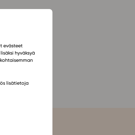
ailijat
meistä
t periaatteet
ät evästeet
n käyttöön
lisäksi hyväksyä
ilökohtaisemman
ös lisätietoja