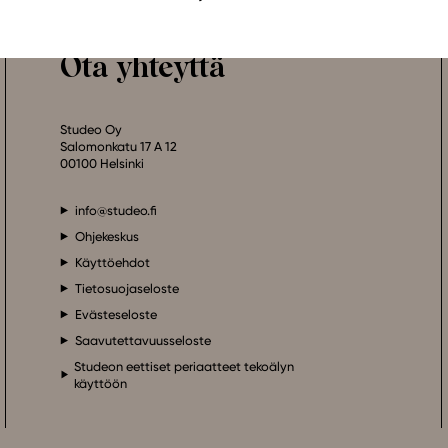
Ota yhteyttä
Studeo Oy
Salomonkatu 17 A 12
00100 Helsinki
info@studeo.fi
Ohjekeskus
Käyttöehdot
Tietosuojaseloste
Evästeseloste
Saavutettavuusseloste
Studeon eettiset periaatteet tekoälyn
käyttöön