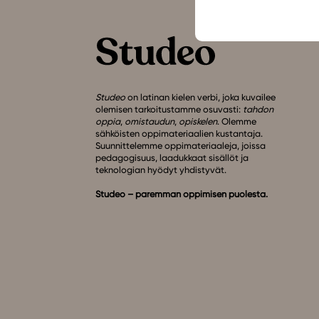
Studeo
on latinan kielen verbi, joka kuvailee
olemisen tarkoitustamme osuvasti:
tahdon
oppia
,
omistaudun
,
opiskelen
. Olemme
sähköisten oppimateriaalien kustantaja.
Suunnittelemme oppimateriaaleja, joissa
pedagogisuus, laadukkaat sisällöt ja
teknologian hyödyt yhdistyvät.
Studeo – paremman oppimisen puolesta.