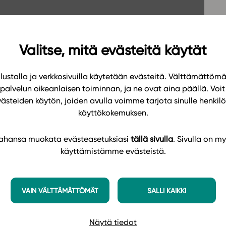
Oppikirj
Tilaa
t
Tiimi
it
Tietoa 
Valitse, mitä evästeitä käytät
ssit
Eettise
ustalla ja verkkosivuilla käytetään evästeitä. Välttämättöm
tekoäly
palvelun oikeanlaisen toiminnan, ja ne ovat aina päällä. Voit 
västeiden käytön, joiden avulla voimme tarjota sinulle henk
käyttökokemuksen.
 tahansa muokata evästeasetuksiasi
tällä sivulla
. Sivulla on my
käyttämistämme evästeistä.
VAIN VÄLTTÄMÄTTÖMÄT
SALLI KAIKKI
Näytä tiedot