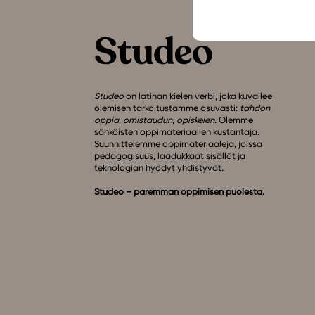
Studeo
on latinan kielen verbi, joka kuvailee
olemisen tarkoitustamme osuvasti:
tahdon
oppia
,
omistaudun
,
opiskelen
. Olemme
sähköisten oppimateriaalien kustantaja.
Suunnittelemme oppimateriaaleja, joissa
pedagogisuus, laadukkaat sisällöt ja
teknologian hyödyt yhdistyvät.
Studeo – paremman oppimisen puolesta.