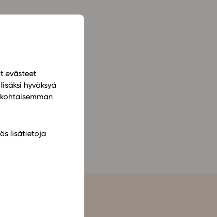
ailijat
meistä
t periaatteet
ät evästeet
n käyttöön
lisäksi hyväksyä
ilökohtaisemman
ös lisätietoja