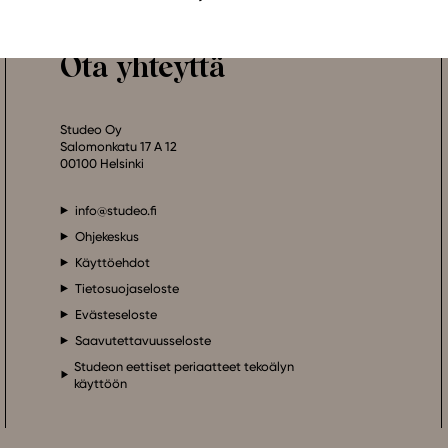
Ota yhteyttä
Studeo Oy
Salomonkatu 17 A 12
00100 Helsinki
info@studeo.fi
Ohjekeskus
Käyttöehdot
Tietosuojaseloste
Evästeseloste
Saavutettavuusseloste
Studeon eettiset periaatteet tekoälyn
käyttöön