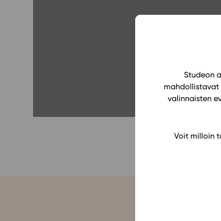
Yläkoulu
KIRJAUDU
Oppiainesarja
Oppimateriaal
Yläkoulun lisen
Hinnasto
Studeon al
mahdollistavat 
Käyttöönotto
valinnaisten e
Tilaa
Voit milloin