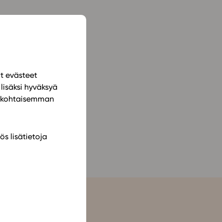
ailijat
meistä
t periaatteet
ät evästeet
n käyttöön
lisäksi hyväksyä
ilökohtaisemman
ös lisätietoja