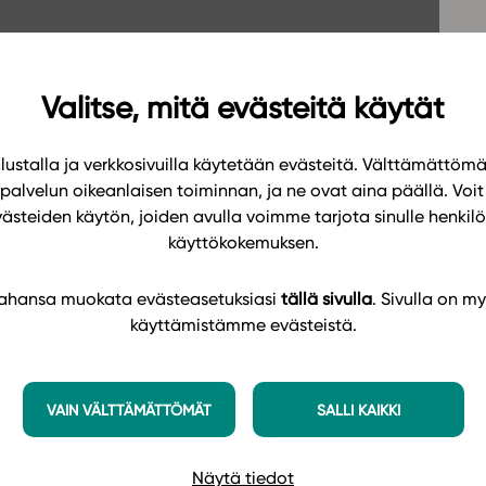
Oppikirj
Tilaa
t
Tiimi
it
Tietoa 
Valitse, mitä evästeitä käytät
ssit
Eettise
ustalla ja verkkosivuilla käytetään evästeitä. Välttämättöm
tekoäly
palvelun oikeanlaisen toiminnan, ja ne ovat aina päällä. Voit 
västeiden käytön, joiden avulla voimme tarjota sinulle henk
käyttökokemuksen.
 tahansa muokata evästeasetuksiasi
tällä sivulla
. Sivulla on my
käyttämistämme evästeistä.
VAIN VÄLTTÄMÄTTÖMÄT
SALLI KAIKKI
Näytä tiedot