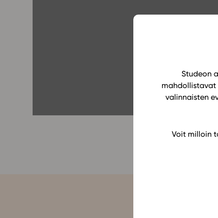
Yläkoulu
KIRJAUDU
Oppiainesarja
Oppimateriaal
Yläkoulun lisen
Hinnasto
Studeon al
mahdollistavat 
Käyttöönotto
valinnaisten e
Tilaa
Voit milloin