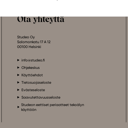
Ota yhteyttä
Studeo Oy
Salomonkatu 17 A 12
00100 Helsinki
info@studeo.fi
Ohjekeskus
Käyttöehdot
Tietosuojaseloste
Evästeseloste
Saavutettavuusseloste
Studeon eettiset periaatteet tekoälyn
käyttöön