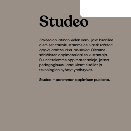
Studeo
on latinan kielen verbi, joka kuvailee
olemisen tarkoitustamme osuvasti:
tahdon
oppia
,
omistaudun
,
opiskelen
. Olemme
sähköisten oppimateriaalien kustantaja.
Suunnittelemme oppimateriaaleja, joissa
pedagogisuus, laadukkaat sisällöt ja
teknologian hyödyt yhdistyvät.
Studeo – paremman oppimisen puolesta.