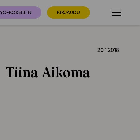
YO-KOKEISIIN
KIRJAUDU
20.1.2018
taista
Tilaa uutiskirje
suudet
Tiina Aikoma
Ota yhteyttä
umakalenteri
ri­tallenteet
In English
elut
skus
deot