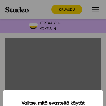
KIRJAUDU
KERTAA YO-
KOKEISIIN
Preppaaja
Opettaja
Opiskelija
Huoltaja
Kokeilutarjous
Ainstain
Alakoulu
Yläkoulu
Lukio
Valitse, mitä evästeitä käytät
20.1.2018
Ajankohtaista