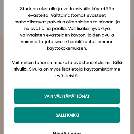
Ominaisuudet
Studeon alustalla ja verkkosivuilla käytetään
Sami Mäki
evästeitä. Välttämättömät evästeet
Tapahtumakalenteri
mahdollistavat palvelun oikeanlaisen toiminnan, ja
Webinaari­tallenteet
ne ovat aina päällä. Voit lisäksi hyväksyä
Yhteisö
valinnaisten evästeiden käytön, joiden avulla
voimme tarjota sinulle henkilökohtaisemman
Suosittelut
käyttökokemuksen.
Ohjekeskus
Ohjevideot
Voit milloin tahansa muokata evästeasetuksiasi
tällä
Oppikirjailijat
sivulla
. Sivulla on myös lisätietoja käyttämistämme
Tiimi
evästeistä.
Studeo
on latinan kielen verbi, joka kuvailee olemisen
tarkoitustamme osuvasti:
tahdon oppia
,
omistaudun
,
opiskelen
.
Tietoa meistä
Olemme sähköisten oppimateriaalien kustantaja. Suunnittelemme
oppimateriaaleja, joissa pedagogisuus, laadukkaat sisällöt ja
Eettiset periaatteet tekoälyn käyttöön
VAIN VÄLTTÄMÄTTÖMÄT
teknologian hyödyt yhdistyvät.
Tilaa uutiskirje
Studeo – paremman oppimisen puolesta.
Ota yhteyttä
SALLI KAIKKI
Ota yhteyttä
Näytä tiedot