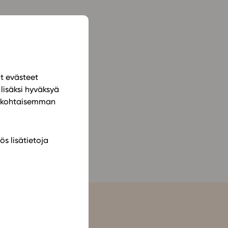
ailijat
meistä
t periaatteet
ät evästeet
n käyttöön
lisäksi hyväksyä
ilökohtaisemman
ös lisätietoja