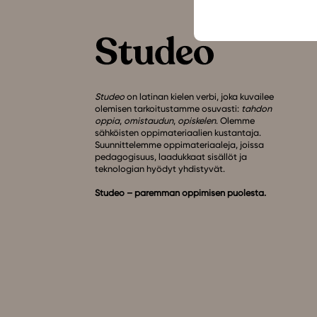
Studeo
on latinan kielen verbi, joka kuvailee
olemisen tarkoitustamme osuvasti:
tahdon
oppia
,
omistaudun
,
opiskelen
. Olemme
sähköisten oppimateriaalien kustantaja.
Suunnittelemme oppimateriaaleja, joissa
pedagogisuus, laadukkaat sisällöt ja
teknologian hyödyt yhdistyvät.
Studeo – paremman oppimisen puolesta.