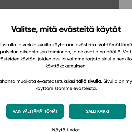
Oppikirj
Tilaa
t
Tiimi
it
Tietoa 
Valitse, mitä evästeitä käytät
ssit
Eettise
ustalla ja verkkosivuilla käytetään evästeitä. Välttämättöm
tekoäly
palvelun oikeanlaisen toiminnan, ja ne ovat aina päällä. Voit 
västeiden käytön, joiden avulla voimme tarjota sinulle henk
käyttökokemuksen.
 tahansa muokata evästeasetuksiasi
tällä sivulla
. Sivulla on my
käyttämistämme evästeistä.
VAIN VÄLTTÄMÄTTÖMÄT
SALLI KAIKKI
Näytä tiedot