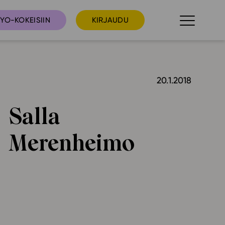
YO-KOKEISIIN
KIRJAUDU
20.1.2018
taista
Tilaa uutiskirje
suudet
Salla
Ota yhteyttä
umakalenteri
Merenheimo
ri­tallenteet
In English
elut
skus
deot