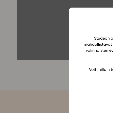
Yläkoulu
KIRJAUDU
Oppiainesarja
Oppimateriaal
Yläkoulun lisen
Hinnasto
Studeon al
mahdollistavat 
Käyttöönotto
valinnaisten e
Tilaa
Voit milloin