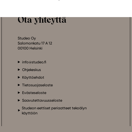
Ota yhteyttä
Studeo Oy
Salomonkatu 17 A 12
00100 Helsinki
info@studeo.fi
Ohjekeskus
Käyttöehdot
Tietosuojaseloste
Evästeseloste
Saavutettavuusseloste
Studeon eettiset periaatteet tekoälyn
käyttöön