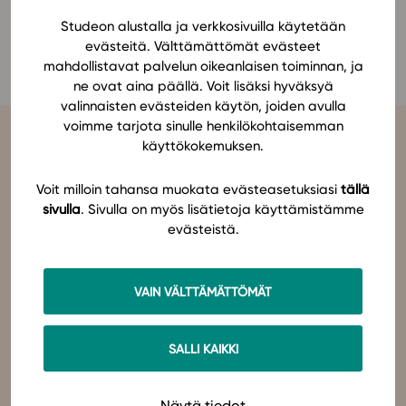
Ominaisuudet
Studeon alustalla ja verkkosivuilla käytetään
Nico Kerkola
evästeitä. Välttämättömät evästeet
Tapahtumakalenteri
mahdollistavat palvelun oikeanlaisen toiminnan, ja
Webinaari­tallenteet
ne ovat aina päällä. Voit lisäksi hyväksyä
Yhteisö
valinnaisten evästeiden käytön, joiden avulla
voimme tarjota sinulle henkilökohtaisemman
Suosittelut
käyttökokemuksen.
Ohjekeskus
Ohjevideot
Voit milloin tahansa muokata evästeasetuksiasi
tällä
Oppikirjailijat
sivulla
. Sivulla on myös lisätietoja käyttämistämme
Tiimi
evästeistä.
Studeo
on latinan kielen verbi, joka kuvailee olemisen
tarkoitustamme osuvasti:
tahdon oppia
,
omistaudun
,
opiskelen
.
Tietoa meistä
Olemme sähköisten oppimateriaalien kustantaja. Suunnittelemme
oppimateriaaleja, joissa pedagogisuus, laadukkaat sisällöt ja
Eettiset periaatteet tekoälyn käyttöön
VAIN VÄLTTÄMÄTTÖMÄT
teknologian hyödyt yhdistyvät.
Tilaa uutiskirje
Studeo – paremman oppimisen puolesta.
Ota yhteyttä
SALLI KAIKKI
Ota yhteyttä
Näytä tiedot