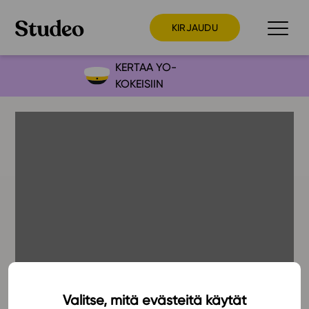
KIRJAUDU
KERTAA YO-
KOKEISIIN
Preppaaja
Opettaja
Opiskelija
Huoltaja
Kokeilutarjous
Ainstain
Alakoulu
Yläkoulu
Lukio
Valitse, mitä evästeitä käytät
31.7.2025
Ajankohtaista