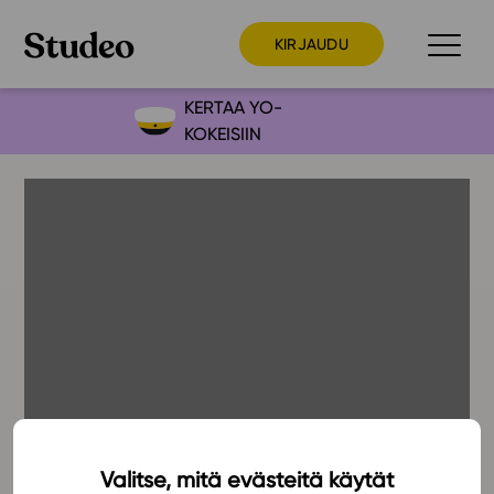
KIRJAUDU
KERTAA YO-
KOKEISIIN
Preppaaja
Opettaja
Opiskelija
Huoltaja
Kokeilutarjous
Ainstain
Alakoulu
Yläkoulu
Lukio
Valitse, mitä evästeitä käytät
13.2.2018
Ajankohtaista