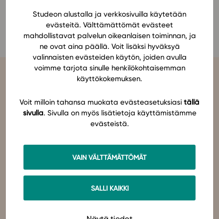
Ominaisuudet
Studeon alustalla ja verkkosivuilla käytetään
Minna Malmi
evästeitä. Välttämättömät evästeet
Tapahtumakalenteri
mahdollistavat palvelun oikeanlaisen toiminnan, ja
Webinaari­tallenteet
ne ovat aina päällä. Voit lisäksi hyväksyä
Yhteisö
valinnaisten evästeiden käytön, joiden avulla
voimme tarjota sinulle henkilökohtaisemman
Suosittelut
käyttökokemuksen.
Ohjekeskus
Ohjevideot
Voit milloin tahansa muokata evästeasetuksiasi
tällä
Oppikirjailijat
sivulla
. Sivulla on myös lisätietoja käyttämistämme
Tiimi
evästeistä.
Studeo
on latinan kielen verbi, joka kuvailee olemisen
tarkoitustamme osuvasti:
tahdon oppia
,
omistaudun
,
opiskelen
.
Tietoa meistä
Olemme sähköisten oppimateriaalien kustantaja. Suunnittelemme
oppimateriaaleja, joissa pedagogisuus, laadukkaat sisällöt ja
Eettiset periaatteet tekoälyn käyttöön
VAIN VÄLTTÄMÄTTÖMÄT
teknologian hyödyt yhdistyvät.
Tilaa uutiskirje
Studeo – paremman oppimisen puolesta.
Ota yhteyttä
SALLI KAIKKI
Ota yhteyttä
Näytä tiedot