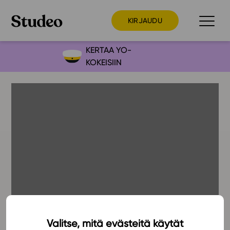
KIRJAUDU
KERTAA YO-
KOKEISIIN
Preppaaja
Opettaja
Opiskelija
Huoltaja
Kokeilutarjous
Ainstain
Alakoulu
Yläkoulu
Lukio
Valitse, mitä evästeitä käytät
20.1.2018
Ajankohtaista