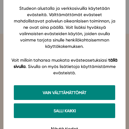
Ominaisuudet
Studeon alustalla ja verkkosivuilla käytetään
Marko Sirén
evästeitä. Välttämättömät evästeet
Tapahtumakalenteri
mahdollistavat palvelun oikeanlaisen toiminnan, ja
Webinaari­tallenteet
ne ovat aina päällä. Voit lisäksi hyväksyä
Yhteisö
valinnaisten evästeiden käytön, joiden avulla
voimme tarjota sinulle henkilökohtaisemman
Suosittelut
käyttökokemuksen.
Ohjekeskus
Ohjevideot
Voit milloin tahansa muokata evästeasetuksiasi
tällä
Oppikirjailijat
sivulla
. Sivulla on myös lisätietoja käyttämistämme
Tiimi
evästeistä.
Studeo
on latinan kielen verbi, joka kuvailee olemisen
tarkoitustamme osuvasti:
tahdon oppia
,
omistaudun
,
opiskelen
.
Tietoa meistä
Olemme sähköisten oppimateriaalien kustantaja. Suunnittelemme
oppimateriaaleja, joissa pedagogisuus, laadukkaat sisällöt ja
Eettiset periaatteet tekoälyn käyttöön
VAIN VÄLTTÄMÄTTÖMÄT
teknologian hyödyt yhdistyvät.
Tilaa uutiskirje
Studeo – paremman oppimisen puolesta.
Ota yhteyttä
SALLI KAIKKI
Ota yhteyttä
Näytä tiedot