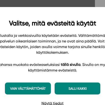
Oppikirj
Tilaa
t
Tiimi
it
Tietoa 
Valitse, mitä evästeitä käytät
ssit
Eettise
ustalla ja verkkosivuilla käytetään evästeitä. Välttämättöm
tekoäly
palvelun oikeanlaisen toiminnan, ja ne ovat aina päällä. Voit 
västeiden käytön, joiden avulla voimme tarjota sinulle henk
käyttökokemuksen.
 tahansa muokata evästeasetuksiasi
tällä sivulla
. Sivulla on my
käyttämistämme evästeistä.
VAIN VÄLTTÄMÄTTÖMÄT
SALLI KAIKKI
Näytä tiedot