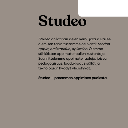
Studeo
on latinan kielen verbi, joka kuvailee
olemisen tarkoitustamme osuvasti:
tahdon
oppia
,
omistaudun
,
opiskelen
. Olemme
sähköisten oppimateriaalien kustantaja.
Suunnittelemme oppimateriaaleja, joissa
pedagogisuus, laadukkaat sisällöt ja
teknologian hyödyt yhdistyvät.
Studeo – paremman oppimisen puolesta.