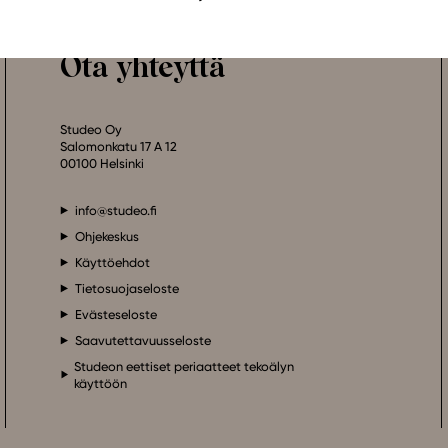
Ota yhteyttä
Studeo Oy
Salomonkatu 17 A 12
00100 Helsinki
info@studeo.fi
Ohjekeskus
Käyttöehdot
Tietosuojaseloste
Evästeseloste
Saavutettavuusseloste
Studeon eettiset periaatteet tekoälyn
käyttöön