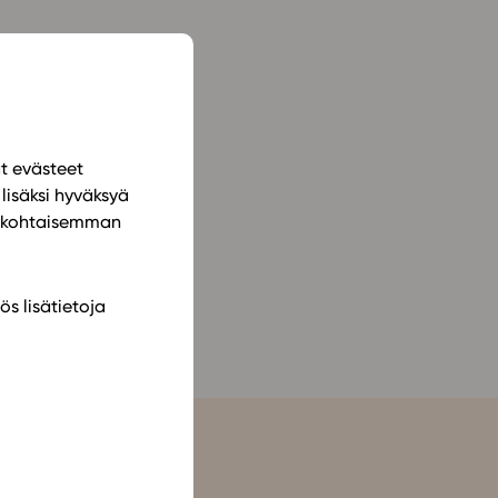
ailijat
meistä
t periaatteet
ät evästeet
n käyttöön
lisäksi hyväksyä
ilökohtaisemman
ös lisätietoja