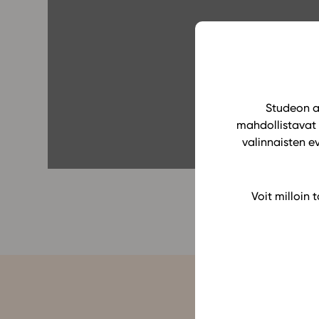
Yläkoulu
KIRJAUDU
Oppiainesarja
Oppimateriaal
Yläkoulun lisen
Hinnasto
Studeon al
mahdollistavat 
Käyttöönotto
valinnaisten e
Tilaa
Voit milloin