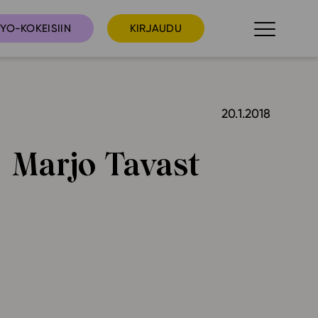
YO-KOKEISIIN
KIRJAUDU
20.1.2018
taista
Tilaa uutiskirje
suudet
Marjo Tavast
Ota yhteyttä
umakalenteri
ri­tallenteet
In English
elut
skus
deot