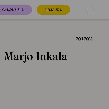
YO-KOKEISIIN
KIRJAUDU
20.1.2018
taista
Tilaa uutiskirje
suudet
Marjo Inkala
Ota yhteyttä
umakalenteri
ri­tallenteet
In English
elut
skus
deot