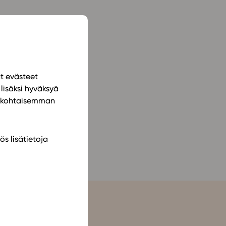
ailijat
meistä
t periaatteet
ät evästeet
n käyttöön
lisäksi hyväksyä
ilökohtaisemman
ös lisätietoja