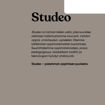
Studeo
on latinan kielen verbi, joka kuvailee
olemisen tarkoitustamme osuvasti:
tahdon
oppia
,
omistaudun
,
opiskelen
. Olemme
sähköisten oppimateriaalien kustantaja.
Suunnittelemme oppimateriaaleja, joissa
pedagogisuus, laadukkaat sisällöt ja
teknologian hyödyt yhdistyvät.
Studeo – paremman oppimisen puolesta.