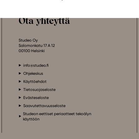
Ota yhteyttä
Studeo Oy
Salomonkatu 17 A 12
00100 Helsinki
info@studeo.fi
Ohjekeskus
Käyttöehdot
Tietosuojaseloste
Evästeseloste
Saavutettavuusseloste
Studeon eettiset periaatteet tekoälyn
käyttöön