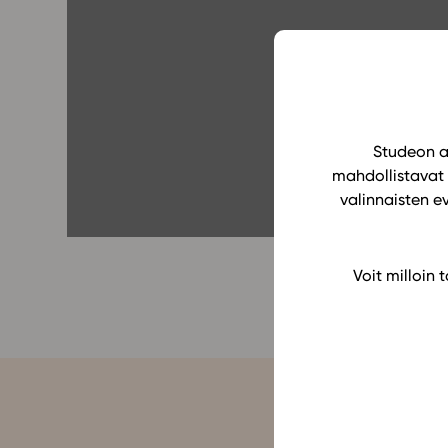
Yläkoulu
KIRJAUDU
Oppiainesarja
Oppimateriaal
Yläkoulun lisen
Hinnasto
Studeon al
mahdollistavat 
Käyttöönotto
valinnaisten e
Tilaa
Voit milloin