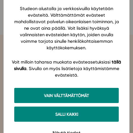
Ominaisuudet
Studeon alustalla ja verkkosivuilla käytetään
Johanna Jauhiainen
evästeitä. Välttämättömät evästeet
Tapahtumakalenteri
mahdollistavat palvelun oikeanlaisen toiminnan, ja
Webinaari­tallenteet
ne ovat aina päällä. Voit lisäksi hyväksyä
Yhteisö
valinnaisten evästeiden käytön, joiden avulla
voimme tarjota sinulle henkilökohtaisemman
Suosittelut
käyttökokemuksen.
Ohjekeskus
Ohjevideot
Voit milloin tahansa muokata evästeasetuksiasi
tällä
Oppikirjailijat
sivulla
. Sivulla on myös lisätietoja käyttämistämme
Tiimi
evästeistä.
Studeo
on latinan kielen verbi, joka kuvailee olemisen
tarkoitustamme osuvasti:
tahdon oppia
,
omistaudun
,
opiskelen
.
Tietoa meistä
Olemme sähköisten oppimateriaalien kustantaja. Suunnittelemme
oppimateriaaleja, joissa pedagogisuus, laadukkaat sisällöt ja
Eettiset periaatteet tekoälyn käyttöön
VAIN VÄLTTÄMÄTTÖMÄT
teknologian hyödyt yhdistyvät.
Tilaa uutiskirje
Studeo – paremman oppimisen puolesta.
Ota yhteyttä
SALLI KAIKKI
Ota yhteyttä
Näytä tiedot