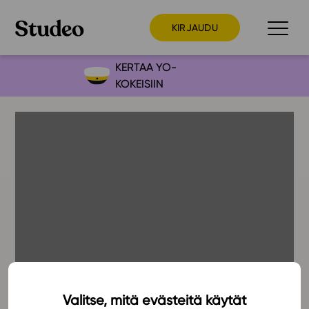
KIRJAUDU
KERTAA YO-
KOKEISIIN
Preppaaja
Opettaja
Opiskelija
Huoltaja
Kokeilutarjous
Ainstain
Alakoulu
Yläkoulu
Lukio
Valitse, mitä evästeitä käytät
20.12.2019
Ajankohtaista