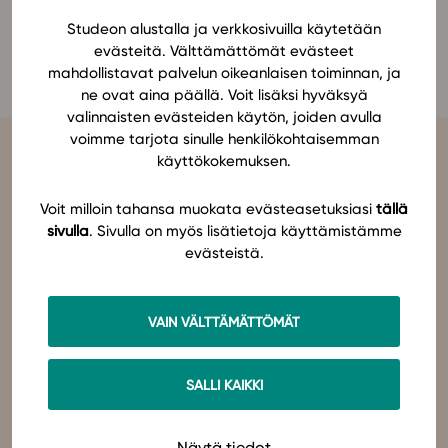
Ominaisuudet
Studeon alustalla ja verkkosivuilla käytetään
Jessica Salminen-Saari
evästeitä. Välttämättömät evästeet
Tapahtumakalenteri
mahdollistavat palvelun oikeanlaisen toiminnan, ja
Webinaari­tallenteet
ne ovat aina päällä. Voit lisäksi hyväksyä
Yhteisö
valinnaisten evästeiden käytön, joiden avulla
voimme tarjota sinulle henkilökohtaisemman
Suosittelut
käyttökokemuksen.
Ohjekeskus
Ohjevideot
Voit milloin tahansa muokata evästeasetuksiasi
tällä
Oppikirjailijat
sivulla
. Sivulla on myös lisätietoja käyttämistämme
Tiimi
evästeistä.
Studeo
on latinan kielen verbi, joka kuvailee olemisen
tarkoitustamme osuvasti:
tahdon oppia
,
omistaudun
,
opiskelen
.
Tietoa meistä
Olemme sähköisten oppimateriaalien kustantaja. Suunnittelemme
oppimateriaaleja, joissa pedagogisuus, laadukkaat sisällöt ja
Eettiset periaatteet tekoälyn käyttöön
VAIN VÄLTTÄMÄTTÖMÄT
teknologian hyödyt yhdistyvät.
Tilaa uutiskirje
Studeo – paremman oppimisen puolesta.
Ota yhteyttä
SALLI KAIKKI
Ota yhteyttä
Näytä tiedot