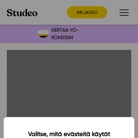
KIRJAUDU
KERTAA YO-
KOKEISIIN
Preppaaja
Opettaja
Opiskelija
Huoltaja
Kokeilutarjous
Ainstain
Alakoulu
Yläkoulu
Lukio
Valitse, mitä evästeitä käytät
20.1.2018
Ajankohtaista