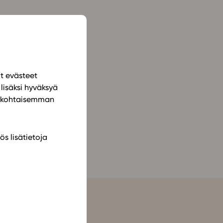
ailijat
meistä
t periaatteet
ät evästeet
n käyttöön
lisäksi hyväksyä
ilökohtaisemman
ös lisätietoja