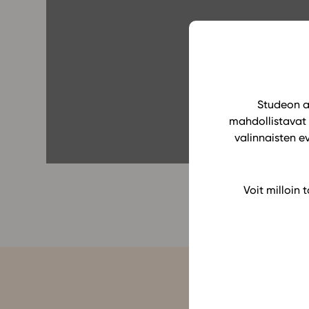
Yläkoulu
KIRJAUDU
Oppiainesarja
Oppimateriaal
Yläkoulun lisen
Hinnasto
Studeon al
mahdollistavat 
Käyttöönotto
valinnaisten e
Tilaa
Voit milloin