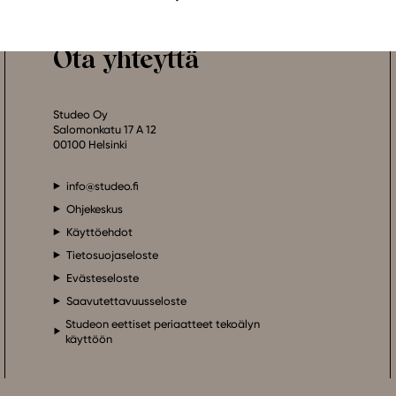
Ota yhteyttä
Studeo Oy
Salomonkatu 17 A 12
00100 Helsinki
info@studeo.fi
Ohjekeskus
Käyttöehdot
Tietosuojaseloste
Evästeseloste
Saavutettavuusseloste
Studeon eettiset periaatteet tekoälyn
käyttöön