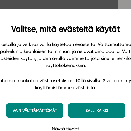
Oppikirj
Tilaa
t
Tiimi
it
Tietoa 
Valitse, mitä evästeitä käytät
ssit
Eettise
ustalla ja verkkosivuilla käytetään evästeitä. Välttämättöm
tekoäly
palvelun oikeanlaisen toiminnan, ja ne ovat aina päällä. Voit 
västeiden käytön, joiden avulla voimme tarjota sinulle henk
käyttökokemuksen.
 tahansa muokata evästeasetuksiasi
tällä sivulla
. Sivulla on my
käyttämistämme evästeistä.
VAIN VÄLTTÄMÄTTÖMÄT
SALLI KAIKKI
Näytä tiedot