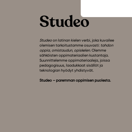
Studeo
on latinan kielen verbi, joka kuvailee
olemisen tarkoitustamme osuvasti:
tahdon
oppia
,
omistaudun
,
opiskelen
. Olemme
sähköisten oppimateriaalien kustantaja.
Suunnittelemme oppimateriaaleja, joissa
pedagogisuus, laadukkaat sisällöt ja
teknologian hyödyt yhdistyvät.
Studeo – paremman oppimisen puolesta.