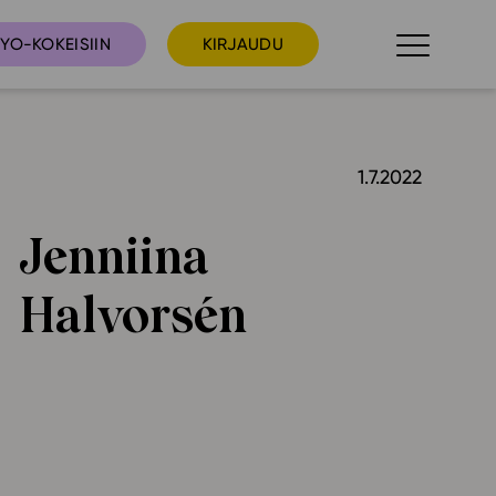
YO-KOKEISIIN
KIRJAUDU
1.7.2022
taista
Tilaa uutiskirje
suudet
Jenniina
Ota yhteyttä
umakalenteri
Halvorsén
ri­tallenteet
In English
elut
skus
deot