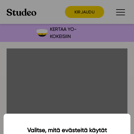
KIRJAUDU
KERTAA YO-
KOKEISIIN
Preppaaja
Opettaja
Opiskelija
Huoltaja
Kokeilutarjous
Ainstain
Alakoulu
Yläkoulu
Lukio
Valitse, mitä evästeitä käytät
11.2.2023
Ajankohtaista