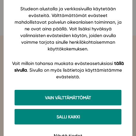
Ominaisuudet
Studeon alustalla ja verkkosivuilla käytetään
Henna Kautto
evästeitä. Välttämättömät evästeet
Tapahtumakalenteri
mahdollistavat palvelun oikeanlaisen toiminnan, ja
Webinaari­tallenteet
ne ovat aina päällä. Voit lisäksi hyväksyä
Yhteisö
valinnaisten evästeiden käytön, joiden avulla
voimme tarjota sinulle henkilökohtaisemman
Suosittelut
käyttökokemuksen.
Ohjekeskus
Ohjevideot
Voit milloin tahansa muokata evästeasetuksiasi
tällä
Oppikirjailijat
sivulla
. Sivulla on myös lisätietoja käyttämistämme
Tiimi
evästeistä.
Studeo
on latinan kielen verbi, joka kuvailee olemisen
tarkoitustamme osuvasti:
tahdon oppia
,
omistaudun
,
opiskelen
.
Tietoa meistä
Olemme sähköisten oppimateriaalien kustantaja. Suunnittelemme
oppimateriaaleja, joissa pedagogisuus, laadukkaat sisällöt ja
Eettiset periaatteet tekoälyn käyttöön
VAIN VÄLTTÄMÄTTÖMÄT
teknologian hyödyt yhdistyvät.
Tilaa uutiskirje
Studeo – paremman oppimisen puolesta.
Ota yhteyttä
SALLI KAIKKI
Ota yhteyttä
Näytä tiedot