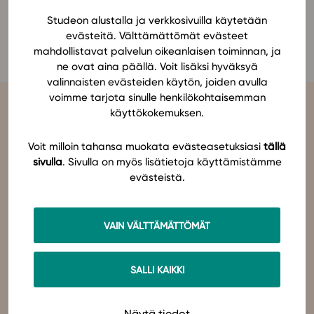
Ominaisuudet
Studeon alustalla ja verkkosivuilla käytetään
Heli Manu
evästeitä. Välttämättömät evästeet
Tapahtumakalenteri
mahdollistavat palvelun oikeanlaisen toiminnan, ja
Webinaari­tallenteet
ne ovat aina päällä. Voit lisäksi hyväksyä
Yhteisö
valinnaisten evästeiden käytön, joiden avulla
voimme tarjota sinulle henkilökohtaisemman
Suosittelut
käyttökokemuksen.
Ohjekeskus
Ohjevideot
Voit milloin tahansa muokata evästeasetuksiasi
tällä
Oppikirjailijat
sivulla
. Sivulla on myös lisätietoja käyttämistämme
Tiimi
evästeistä.
Studeo
on latinan kielen verbi, joka kuvailee olemisen
tarkoitustamme osuvasti:
tahdon oppia
,
omistaudun
,
opiskelen
.
Tietoa meistä
Olemme sähköisten oppimateriaalien kustantaja. Suunnittelemme
oppimateriaaleja, joissa pedagogisuus, laadukkaat sisällöt ja
Eettiset periaatteet tekoälyn käyttöön
VAIN VÄLTTÄMÄTTÖMÄT
teknologian hyödyt yhdistyvät.
Tilaa uutiskirje
Studeo – paremman oppimisen puolesta.
Ota yhteyttä
SALLI KAIKKI
Ota yhteyttä
Näytä tiedot