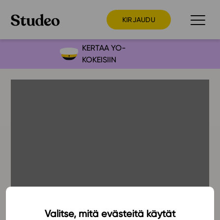
KIRJAUDU
KERTAA YO-
KOKEISIIN
Preppaaja
Opettaja
Opiskelija
Huoltaja
Kokeilutarjous
Ainstain
Alakoulu
Yläkoulu
Lukio
Valitse, mitä evästeitä käytät
9.12.2021
Ajankohtaista