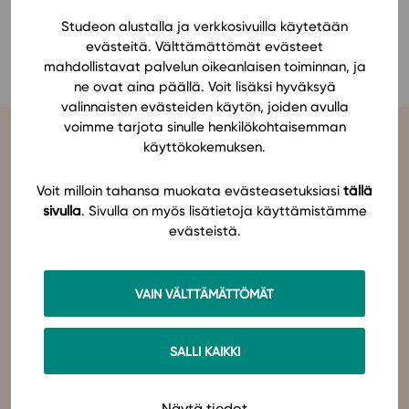
Ominaisuudet
Studeon alustalla ja verkkosivuilla käytetään
Essi Palojärvi
evästeitä. Välttämättömät evästeet
Tapahtumakalenteri
mahdollistavat palvelun oikeanlaisen toiminnan, ja
Webinaari­tallenteet
ne ovat aina päällä. Voit lisäksi hyväksyä
Yhteisö
valinnaisten evästeiden käytön, joiden avulla
voimme tarjota sinulle henkilökohtaisemman
Suosittelut
käyttökokemuksen.
Ohjekeskus
Ohjevideot
Voit milloin tahansa muokata evästeasetuksiasi
tällä
Oppikirjailijat
sivulla
. Sivulla on myös lisätietoja käyttämistämme
Tiimi
evästeistä.
Studeo
on latinan kielen verbi, joka kuvailee olemisen
tarkoitustamme osuvasti:
tahdon oppia
,
omistaudun
,
opiskelen
.
Tietoa meistä
Olemme sähköisten oppimateriaalien kustantaja. Suunnittelemme
oppimateriaaleja, joissa pedagogisuus, laadukkaat sisällöt ja
Eettiset periaatteet tekoälyn käyttöön
VAIN VÄLTTÄMÄTTÖMÄT
teknologian hyödyt yhdistyvät.
Tilaa uutiskirje
Studeo – paremman oppimisen puolesta.
Ota yhteyttä
SALLI KAIKKI
Ota yhteyttä
Näytä tiedot