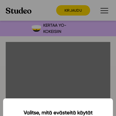
KIRJAUDU
KERTAA YO-
KOKEISIIN
Preppaaja
Opettaja
Opiskelija
Huoltaja
Kokeilutarjous
Ainstain
Alakoulu
Yläkoulu
Lukio
Valitse, mitä evästeitä käytät
9.12.2021
Ajankohtaista