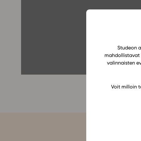
Yläkoulu
KIRJAUDU
Oppiainesarja
Oppimateriaal
Yläkoulun lisen
Hinnasto
Studeon al
mahdollistavat 
Käyttöönotto
valinnaisten e
Tilaa
Voit milloin