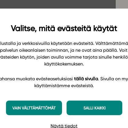
Oppikirj
Tilaa
t
Tiimi
it
Tietoa 
Valitse, mitä evästeitä käytät
ssit
Eettise
ustalla ja verkkosivuilla käytetään evästeitä. Välttämättöm
tekoäly
palvelun oikeanlaisen toiminnan, ja ne ovat aina päällä. Voit 
västeiden käytön, joiden avulla voimme tarjota sinulle henk
käyttökokemuksen.
 tahansa muokata evästeasetuksiasi
tällä sivulla
. Sivulla on my
käyttämistämme evästeistä.
VAIN VÄLTTÄMÄTTÖMÄT
SALLI KAIKKI
Näytä tiedot