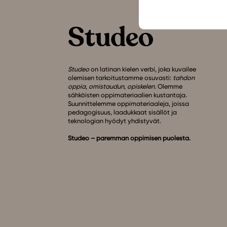
Studeo
on latinan kielen verbi, joka kuvailee
olemisen tarkoitustamme osuvasti:
tahdon
oppia
,
omistaudun
,
opiskelen
. Olemme
sähköisten oppimateriaalien kustantaja.
Suunnittelemme oppimateriaaleja, joissa
pedagogisuus, laadukkaat sisällöt ja
teknologian hyödyt yhdistyvät.
Studeo – paremman oppimisen puolesta.