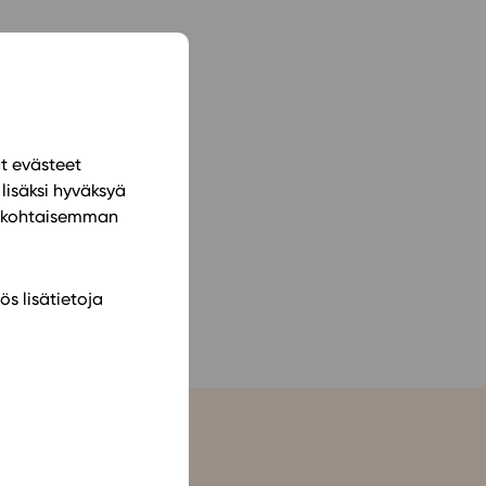
ailijat
meistä
t periaatteet
ät evästeet
n käyttöön
lisäksi hyväksyä
ilökohtaisemman
ös lisätietoja