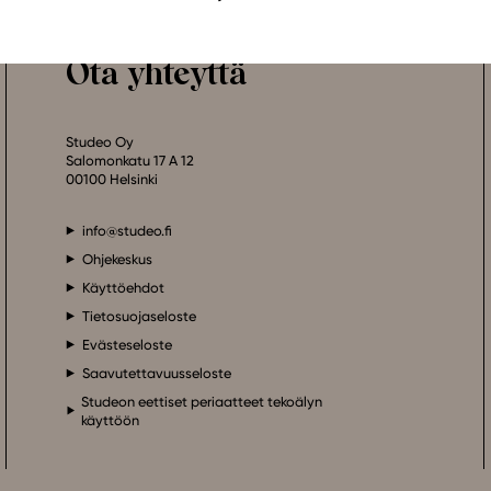
Ota yhteyttä
Studeo Oy
Salomonkatu 17 A 12
00100 Helsinki
info@studeo.fi
Ohjekeskus
Käyttöehdot
Tietosuojaseloste
Evästeseloste
Saavutettavuusseloste
Studeon eettiset periaatteet tekoälyn
käyttöön