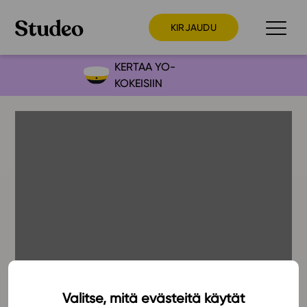
KIRJAUDU
KERTAA YO-
KOKEISIIN
Preppaaja
Opettaja
Opiskelija
Huoltaja
Kokeilutarjous
Ainstain
Alakoulu
Yläkoulu
Lukio
Valitse, mitä evästeitä käytät
20.1.2018
Ajankohtaista