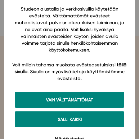
Ominaisuudet
Studeon alustalla ja verkkosivuilla käytetään
Anu Nowak
evästeitä. Välttämättömät evästeet
Tapahtumakalenteri
mahdollistavat palvelun oikeanlaisen toiminnan, ja
Webinaari­tallenteet
ne ovat aina päällä. Voit lisäksi hyväksyä
Yhteisö
valinnaisten evästeiden käytön, joiden avulla
voimme tarjota sinulle henkilökohtaisemman
Suosittelut
käyttökokemuksen.
Ohjekeskus
Ohjevideot
Voit milloin tahansa muokata evästeasetuksiasi
tällä
Oppikirjailijat
sivulla
. Sivulla on myös lisätietoja käyttämistämme
Tiimi
evästeistä.
Studeo
on latinan kielen verbi, joka kuvailee olemisen
tarkoitustamme osuvasti:
tahdon oppia
,
omistaudun
,
opiskelen
.
Tietoa meistä
Olemme sähköisten oppimateriaalien kustantaja. Suunnittelemme
oppimateriaaleja, joissa pedagogisuus, laadukkaat sisällöt ja
Eettiset periaatteet tekoälyn käyttöön
VAIN VÄLTTÄMÄTTÖMÄT
teknologian hyödyt yhdistyvät.
Tilaa uutiskirje
Studeo – paremman oppimisen puolesta.
Ota yhteyttä
SALLI KAIKKI
Ota yhteyttä
Näytä tiedot