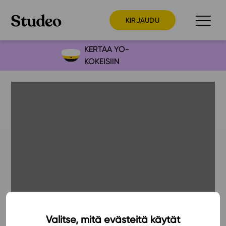
KIRJAUDU
KERTAA YO-
KOKEISIIN
Preppaaja
Opettaja
Opiskelija
Huoltaja
Kokeilutarjous
Ainstain
Alakoulu
Yläkoulu
Lukio
Valitse, mitä evästeitä käytät
20.1.2018
Ajankohtaista