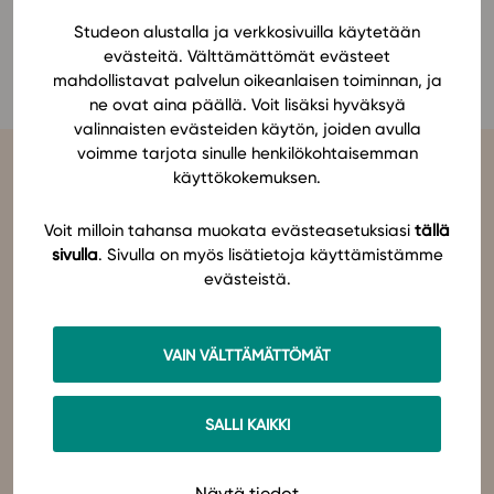
Ominaisuudet
Studeon alustalla ja verkkosivuilla käytetään
Anna Haapalainen
evästeitä. Välttämättömät evästeet
Tapahtumakalenteri
mahdollistavat palvelun oikeanlaisen toiminnan, ja
Webinaari­tallenteet
ne ovat aina päällä. Voit lisäksi hyväksyä
Yhteisö
valinnaisten evästeiden käytön, joiden avulla
voimme tarjota sinulle henkilökohtaisemman
Suosittelut
käyttökokemuksen.
Ohjekeskus
Ohjevideot
Voit milloin tahansa muokata evästeasetuksiasi
tällä
Oppikirjailijat
sivulla
. Sivulla on myös lisätietoja käyttämistämme
Tiimi
evästeistä.
Studeo
on latinan kielen verbi, joka kuvailee olemisen
tarkoitustamme osuvasti:
tahdon oppia
,
omistaudun
,
opiskelen
.
Tietoa meistä
Olemme sähköisten oppimateriaalien kustantaja. Suunnittelemme
oppimateriaaleja, joissa pedagogisuus, laadukkaat sisällöt ja
Eettiset periaatteet tekoälyn käyttöön
VAIN VÄLTTÄMÄTTÖMÄT
teknologian hyödyt yhdistyvät.
Tilaa uutiskirje
Studeo – paremman oppimisen puolesta.
Ota yhteyttä
SALLI KAIKKI
Ota yhteyttä
Näytä tiedot