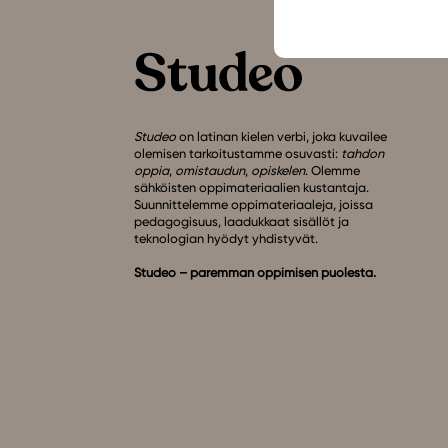
Studeo
on latinan kielen verbi, joka kuvailee
olemisen tarkoitustamme osuvasti:
tahdon
oppia
,
omistaudun
,
opiskelen
. Olemme
sähköisten oppimateriaalien kustantaja.
Suunnittelemme oppimateriaaleja, joissa
pedagogisuus, laadukkaat sisällöt ja
teknologian hyödyt yhdistyvät.
Studeo – paremman oppimisen puolesta.