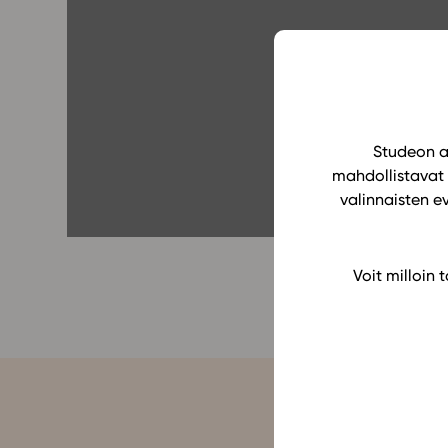
Yläkoulu
KIRJAUDU
Oppiainesarja
Oppimateriaal
Yläkoulun lisen
Hinnasto
Studeon al
mahdollistavat 
Käyttöönotto
valinnaisten e
Tilaa
Voit milloin