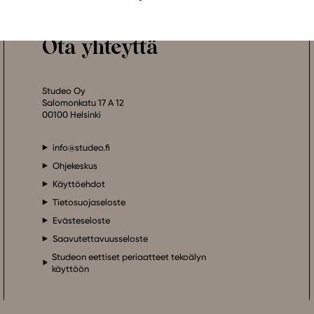
Ota yhteyttä
Studeo Oy
Salomonkatu 17 A 12
00100 Helsinki
info@studeo.fi
Ohjekeskus
Käyttöehdot
Tietosuojaseloste
Evästeseloste
Saavutettavuusseloste
Studeon eettiset periaatteet tekoälyn
käyttöön