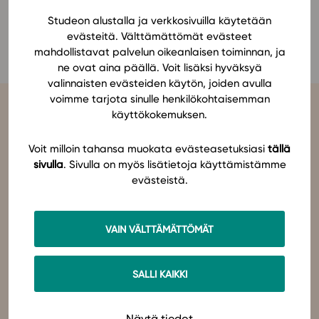
Ominaisuudet
Studeon alustalla ja verkkosivuilla käytetään
Ali Grönqvist
evästeitä. Välttämättömät evästeet
Tapahtumakalenteri
mahdollistavat palvelun oikeanlaisen toiminnan, ja
Webinaari­tallenteet
ne ovat aina päällä. Voit lisäksi hyväksyä
Yhteisö
valinnaisten evästeiden käytön, joiden avulla
voimme tarjota sinulle henkilökohtaisemman
Suosittelut
käyttökokemuksen.
Ohjekeskus
Ohjevideot
Voit milloin tahansa muokata evästeasetuksiasi
tällä
Oppikirjailijat
sivulla
. Sivulla on myös lisätietoja käyttämistämme
Tiimi
evästeistä.
Studeo
on latinan kielen verbi, joka kuvailee olemisen
tarkoitustamme osuvasti:
tahdon oppia
,
omistaudun
,
opiskelen
.
Tietoa meistä
Olemme sähköisten oppimateriaalien kustantaja. Suunnittelemme
oppimateriaaleja, joissa pedagogisuus, laadukkaat sisällöt ja
Eettiset periaatteet tekoälyn käyttöön
VAIN VÄLTTÄMÄTTÖMÄT
teknologian hyödyt yhdistyvät.
Tilaa uutiskirje
Studeo – paremman oppimisen puolesta.
Ota yhteyttä
SALLI KAIKKI
Ota yhteyttä
Näytä tiedot