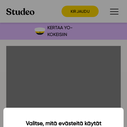
KIRJAUDU
KERTAA YO-
KOKEISIIN
Preppaaja
Opettaja
Opiskelija
Huoltaja
Kokeilutarjous
Ainstain
Alakoulu
Yläkoulu
Lukio
Valitse, mitä evästeitä käytät
24.1.2018
Ajankohtaista