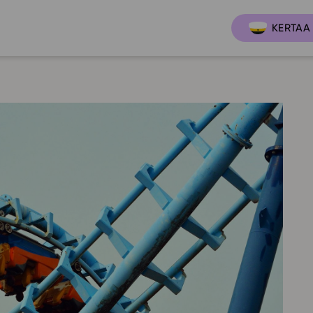
KERTAA 
Ajankoh
Lukio
Ominai
t
LOPS 2021
Tapaht
it
GLP 2021
Webinaa
ssit
Oppimateriaalit
Yhteisö
Hinnasto
Suositt
Lukion pakettilisenssi
Ohjeke
Käyttöönotto
Ohjevi
Bruksanvisning