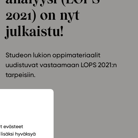
ailijat
2021) on nyt
julkaistu!
meistä
t periaatteet
n käyttöön
Studeon lukion oppimateriaalit
uudistuvat vastaamaan LOPS 2021:n
tarpeisiin.
ät evästeet
lisäksi hyväksyä