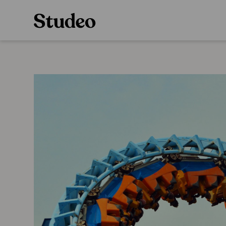
Preppaaja
Alakoulu
Oppiainesarja
Opettaja
Oppimateriaal
Opiskelija
Alakoulun lisen
Huoltaja
Hinnasto
Kokeilutarjous
Käyttöönotto
Tilaa
Ainstain