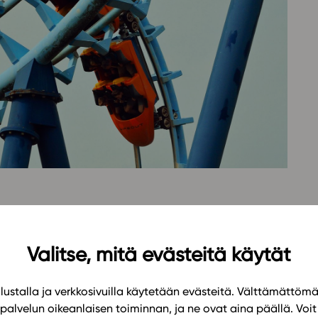
Oppikirj
Tilaa
t
Tiimi
it
Tietoa 
ssit
Eettise
tekoäly
PS 2021) kertaa ja syventää polynomeihin ja
 hallintaa. Materiaalissa tutustutaan funktion
Valitse, mitä evästeitä käytät
nipuolisten ja havainnollisten sovelmien ja
ustalla ja verkkosivuilla käytetään evästeitä. Välttämättöm
palvelun oikeanlaisen toiminnan, ja ne ovat aina päällä. Voit 
rjaantuu määrittämään polynomifunktioiden