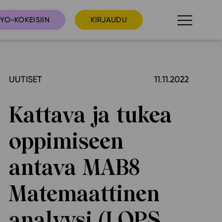
YO-KOKEISIIN
KIRJAUDU
UUTISET
11.11.2022
taista
Tilaa uutiskirje
suudet
Kattava ja tukea
Ota yhteyttä
umakalenteri
oppimiseen
ri­tallenteet
In English
antava MAB8
elut
Matemaattinen
skus
analyysi (LOPS
deot