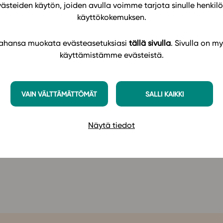
västeiden käytön, joiden avulla voimme tarjota sinulle henk
den kulkua. Oppimateriaali antaa myös hyvän tuen
käyttökokemuksen.
iarvosovelluksissa.
 tahansa muokata evästeasetuksiasi
tällä sivulla
. Sivulla on my
otka auttavat syventämään ja kehittämään eri
käyttämistämme evästeistä.
jelmistoja hyödynnetään funktion kulkuun ja
atkaisemisessa. Laajassa koetehtäväpankissa
ä (A)- ja (B)-tehtäviin. Katso oppimateriaalin
VAIN VÄLTTÄMÄTTÖMÄT
SALLI KAIKKI
Näytä tiedot
21) -oppimateriaaliin
Studeon alustalla täällä
!