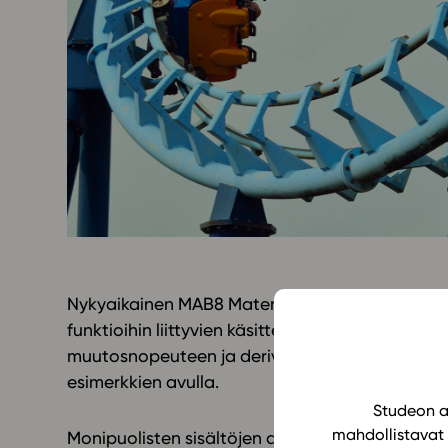
Yläkoulu
KIRJAUDU
Oppiainesarja
Oppimateriaal
Yläkoulun lisen
Hinnasto
Käyttöönotto
Tilaa
Nykyaikainen MAB8 Matemaattinen analyysi (LO
funktioihin liittyvien käsitteiden ja laskutaidon
muutosnopeuteen ja derivaatan käsitteeseen mo
esimerkkien avulla.
Studeon al
mahdollistavat 
Monipuolisten sisältöjen avulla opiskelija ha