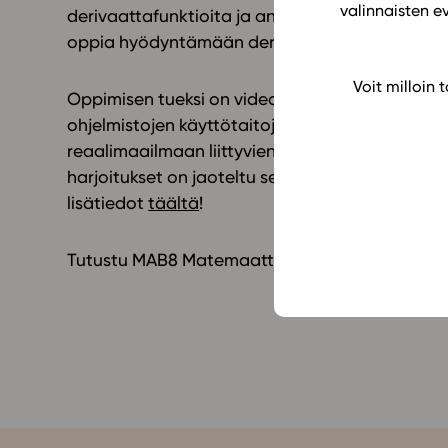
valinnaisten e
derivaattafunktioita ja analysoimaan funktioi
oppia hyödyntämään derivaattaa erilaisissa äär
Voit milloin
Oppimisen tueksi on videoita ja esimerkkejä, j
ohjelmistojen käyttötaitoja. Pääasiallisesti oh
reaalimaailmaan liittyvien sovellustehtävien r
harjoitukset on jaoteltu sekä aihealueittain ett
lisätiedot
täältä
!
Tutustu MAB8 Matemaattinen analyysi (LOPS 20