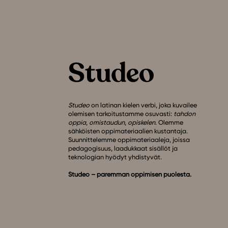
Studeo
on latinan kielen verbi, joka kuvailee
olemisen tarkoitustamme osuvasti:
tahdon
oppia
,
omistaudun
,
opiskelen
. Olemme
sähköisten oppimateriaalien kustantaja.
Suunnittelemme oppimateriaaleja, joissa
pedagogisuus, laadukkaat sisällöt ja
teknologian hyödyt yhdistyvät.
Studeo – paremman oppimisen puolesta.