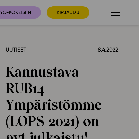
YO-KOKEISIIN
KIRJAUDU
UUTISET
8.4.2022
taista
Tilaa uutiskirje
suudet
Kannustava
Ota yhteyttä
umakalenteri
RUB14
ri­tallenteet
In English
Ympäristömme
elut
(LOPS 2021) on
skus
nyt julkaistu!
deot