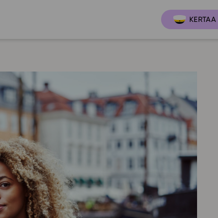
KERTAA 
Ajankoh
Lukio
Ominai
t
LOPS 2021
Tapaht
it
GLP 2021
Webinaa
ssit
Oppimateriaalit
Yhteisö
Hinnasto
Suositt
Lukion pakettilisenssi
Ohjeke
Käyttöönotto
Ohjevi
Bruksanvisning