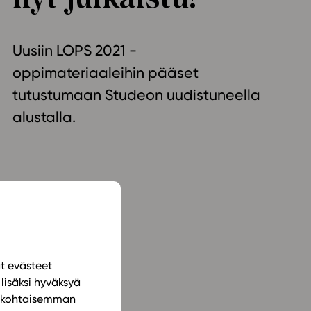
ailijat
Uusiin LOPS 2021 -
meistä
oppimateriaaleihin pääset
t periaatteet
tutustumaan Studeon uudistuneella
n käyttöön
alustalla.
ät evästeet
lisäksi hyväksyä
ilökohtaisemman