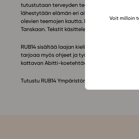
tutustutaan terveyden teemasanastoon ja Avic
lähestytään elämän eri aihepiireihin syventymä
Voit milloin
olevien teemojen kautta. Innostavassa kulttuu
Tanskaan. Tekstit käsittelevät myös sukupuoli-id
RUB14 sisältää laajan kielioppiluvun ja diaesit
tarjoaa myös ohjeet ja työkalut kieliprofiilin t
kattavan Abitti-koetehtäväpaketin.
Lue lisää!
Tutustu RUB14 Ympäristömme (LOPS 2021) -opp