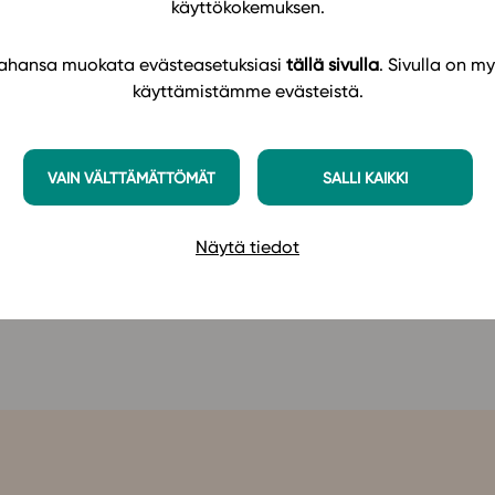
käyttökokemuksen.
iin elämään. Z-sukupolven arvoja ja asenteita
llä. Rahankäyttöä tarkastellaan nuorta lähellä
 tahansa muokata evästeasetuksiasi
tällä sivulla
. Sivulla on my
riluvussa lähdetään matkalle tutustumaan
käyttämistämme evästeistä.
entiteettiä ja ihmissuhteita.
ykset aiheiden opetuksen tueksi. Oppimateriaali
VAIN VÄLTTÄMÄTTÖMÄT
SALLI KAIKKI
äydentämiseen sekä oppimateriaalin sisällöt
Näytä tiedot
imateriaaliin
Studeon alustalla tästä!