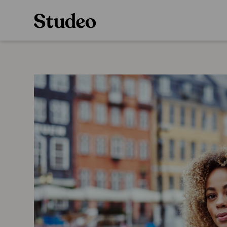
Preppaaja
Alakoulu
Oppiainesarja
Opettaja
Oppimateriaal
Opiskelija
Alakoulun lisen
Huoltaja
Hinnasto
Kokeilutarjous
Käyttöönotto
Tilaa
Ainstain