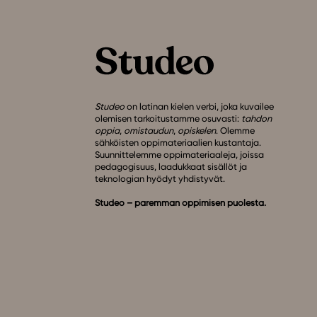
Studeo
on latinan kielen verbi, joka kuvailee
olemisen tarkoitustamme osuvasti:
tahdon
oppia
,
omistaudun
,
opiskelen
. Olemme
sähköisten oppimateriaalien kustantaja.
Suunnittelemme oppimateriaaleja, joissa
pedagogisuus, laadukkaat sisällöt ja
teknologian hyödyt yhdistyvät.
Studeo – paremman oppimisen puolesta.