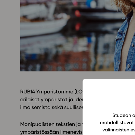
Yläkoulu
KIRJAUDU
Oppiainesarja
Oppimateriaal
Yläkoulun lisen
Hinnasto
Käyttöönotto
Tilaa
RUB14 Ympäristömme (LOPS 2021) -oppimateriaa
erilaiset ympäristöt ja identiteetit sekä arvot.
ilmaisemista sekä suullisesti että kirjallisesti.
Studeon al
mahdollistavat 
Monipuolisten tekstien ja tehtävien avulla opis
valinnaisten e
ympäristössään ilmenevistä asioista. Psyykkistä 