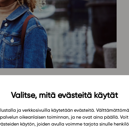
Oppikirj
Tilaa
t
Tiimi
it
Tietoa 
ssit
Eettise
tekoäly
lin teemoina ovat kulttuurinen moninaisuus,
Valitse, mitä evästeitä käytät
 Oppimateriaali kehittää oman mielipiteen
ustalla ja verkkosivuilla käytetään evästeitä. Välttämättöm
palvelun oikeanlaisen toiminnan, ja ne ovat aina päällä. Voit 
kelija oppii viestimään arkielämässä ja
västeiden käytön, joiden avulla voimme tarjota sinulle henk
ja fyysistä terveyttä käsittelevässä luvussa