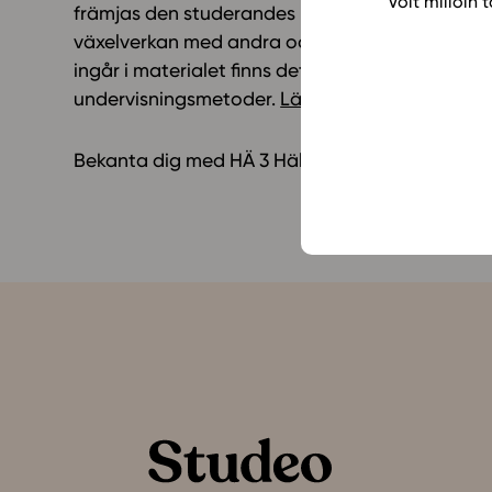
Voit milloin
främjas den studerandes hälsokompetens. Med 
växelverkan med andra och självständigt arbete
ingår i materialet finns det idéer om hur lärom
undervisningsmetoder.
Läs mera
!
Bekanta dig med HÄ 3 Hälsa och samhälle (GLP