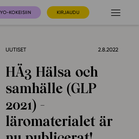
YO-KOKEISIIN
KIRJAUDU
UUTISET
2.8.2022
taista
Tilaa uutiskirje
suudet
HÄ3 Hälsa och
Ota yhteyttä
umakalenteri
samhälle (GLP
ri­tallenteet
In English
2021) -
elut
läromaterialet är
skus
nu publicerat!
deot