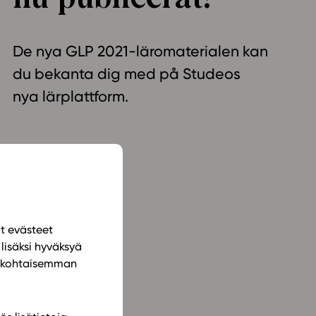
ailijat
De nya GLP 2021-läromaterialen kan
meistä
du bekanta dig med på Studeos
t periaatteet
nya lärplattform.
n käyttöön
ät evästeet
lisäksi hyväksyä
ilökohtaisemman