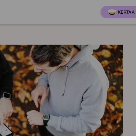
KERTAA 
Ajankoh
Lukio
Ominai
t
LOPS 2021
Tapaht
it
GLP 2021
Webinaa
ssit
Oppimateriaalit
Yhteisö
Hinnasto
Suositt
Lukion pakettilisenssi
Ohjeke
Käyttöönotto
Ohjevi
Bruksanvisning