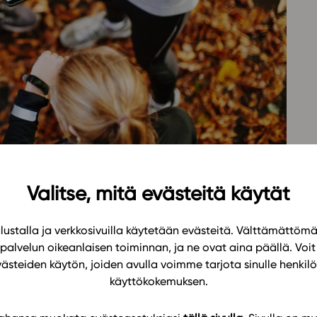
Oppikirj
Tilaa
t
Tiimi
it
Tietoa 
ssit
Eettise
tekoäly
Valitse, mitä evästeitä käytät
 till granskning av historiska utvecklingar i
ustalla ja verkkosivuilla käytetään evästeitä. Välttämättöm
e samt i samhällets framtida utmaningar. I HÄ 3
palvelun oikeanlaisen toiminnan, ja ne ovat aina päällä. Voit 
 själv- och egenvårdens betydelse för hälsan.
västeiden käytön, joiden avulla voimme tarjota sinulle henk
centrala för icke smittsamma- och smittsamma
käyttökokemuksen.
edlet i etiska frågor förknippade med hälsa och
re de mångsidiga texterna, bilderna och videorna