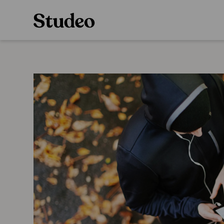
Preppaaja
Alakoulu
Oppiainesarja
Opettaja
Oppimateriaal
Opiskelija
Alakoulun lisen
Huoltaja
Hinnasto
Kokeilutarjous
Käyttöönotto
Tilaa
Ainstain