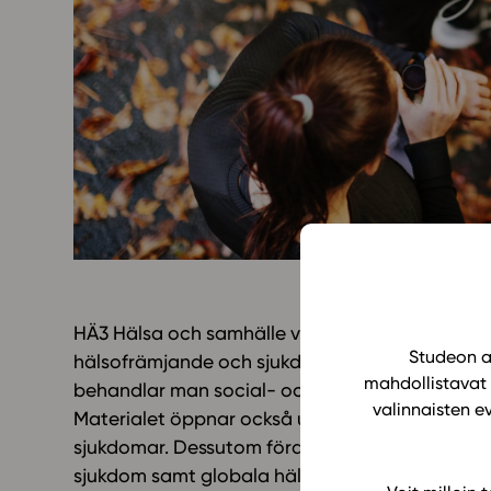
Yläkoulu
KIRJAUDU
Oppiainesarja
Oppimateriaal
Yläkoulun lisen
Hinnasto
Käyttöönotto
Tilaa
HÄ3 Hälsa och samhälle vägleder den studerande
Studeon al
hälsofrämjande och sjukdomsförebyggande syft
mahdollistavat 
behandlar man social- och hälsovårdstjänster,
valinnaisten e
Materialet öppnar också upp faktorer som är 
sjukdomar. Dessutom fördjupar man sig i lärom
sjukdom samt globala hälsoutmaningar.Tack va