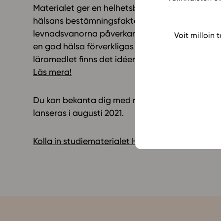
Materialet ger en helhetsbild över människans
hälsans bestämningsfaktorer. I HÄ1 fördjupar o
levnadsvanorna påverkar hälsan. Studerande 
Voit milloin
en god hälsa förverkligas i det egna livet, i fami
läromedlet finns det idéer för hur man kan anvä
Läs mera!
Du kan bekanta dig med materialet via Studeo
lanseras i augusti 2021.
Kolla in studiematerialet HÄ1 Hälsan som resurs 