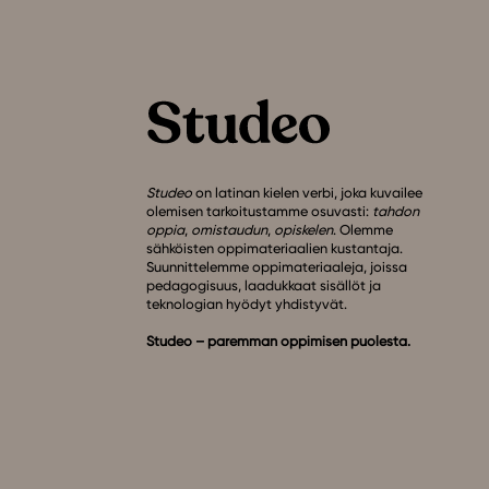
Studeo
on latinan kielen verbi, joka kuvailee
olemisen tarkoitustamme osuvasti:
tahdon
oppia
,
omistaudun
,
opiskelen
. Olemme
sähköisten oppimateriaalien kustantaja.
Suunnittelemme oppimateriaaleja, joissa
pedagogisuus, laadukkaat sisällöt ja
teknologian hyödyt yhdistyvät.
Studeo – paremman oppimisen puolesta.