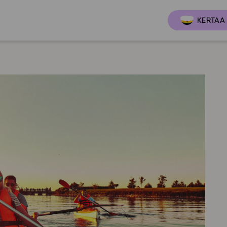
KERTAA 
Ajankoh
Lukio
Ominai
t
LOPS 2021
Tapaht
it
GLP 2021
Webinaa
ssit
Oppimateriaalit
Yhteisö
Hinnasto
Suositt
Lukion pakettilisenssi
Ohjeke
Käyttöönotto
Ohjevi
Bruksanvisning