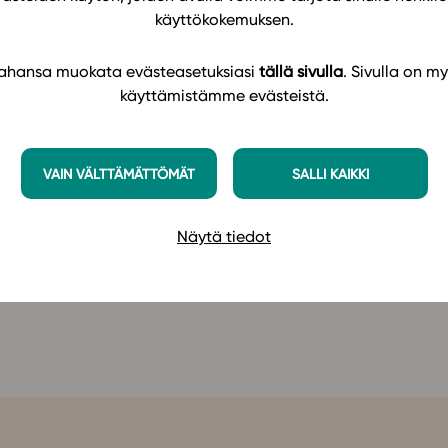
 kraftresurser, hälsofrämjande verksamhet och
käyttökokemuksen.
ch breddar man förståelsen för hur
uppmuntras att bedöma hur förutsättningarna för
 tahansa muokata evästeasetuksiasi
tällä sivulla
. Sivulla on my
ljen och i närmiljön. I lärarguiden som ingår i
käyttämistämme evästeistä.
nda materialet och tips om olika inlärningssätt.
VAIN VÄLTTÄMÄTTÖMÄT
SALLI KAIKKI
s nuvarande lärplattform. Den nya plattformen
Näytä tiedot
(GLP 2021) här!