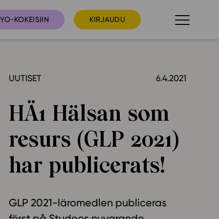
YO-KOKEISIIN
KIRJAUDU
UUTISET
6.4.2021
taista
Tilaa uutiskirje
suudet
HÄ1 Hälsan som
Ota yhteyttä
umakalenteri
resurs (GLP 2021)
ri­tallenteet
In English
har publicerats!
elut
skus
GLP 2021-läromedlen publiceras
deot
först på Studeos nuvarande