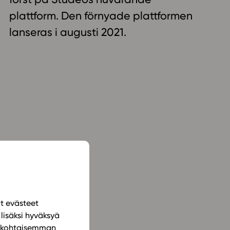
ailijat
plattform. Den förnyade plattformen
lanseras i augusti 2021.
meistä
t periaatteet
n käyttöön
ät evästeet
lisäksi hyväksyä
ilökohtaisemman