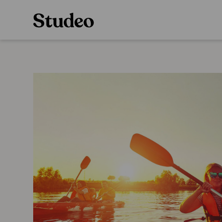
Preppaaja
Alakoulu
Oppiainesarja
Opettaja
Oppimateriaal
Opiskelija
Alakoulun lisen
Huoltaja
Hinnasto
Kokeilutarjous
Käyttöönotto
Tilaa
Ainstain