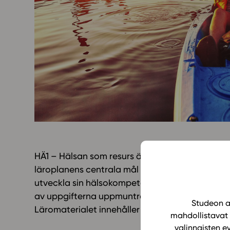
Yläkoulu
KIRJAUDU
Oppiainesarja
Oppimateriaal
Yläkoulun lisen
Hinnasto
Käyttöönotto
Tilaa
HÄ1 – Hälsan som resurs är ett läromedel som 
läroplanens centrala mål och innehåll för mod
utveckla sin hälsokompetens med hjälp av de m
av uppgifterna uppmuntrar till självständigt a
Studeon al
Läromaterialet innehåller också uppgifter som
mahdollistavat 
valinnaisten e