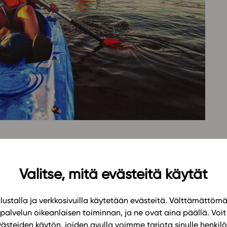
Oppikirj
Tilaa
t
Tiimi
it
Tietoa 
ssit
Eettise
tekoäly
aktiverar studerandena och som grundar sig på
ulen. Läromedlet ger de studerande möjlighet att
Valitse, mitä evästeitä käytät
ångsidiga texterna, bilderna och videorna. En del
rbete eller växelverkan tillsammans med andra.
ustalla ja verkkosivuilla käytetään evästeitä. Välttämättöm
 övar upp studiefärdigheten.
palvelun oikeanlaisen toiminnan, ja ne ovat aina päällä. Voit 
västeiden käytön, joiden avulla voimme tarjota sinulle henk