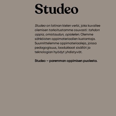
Studeo
on latinan kielen verbi, joka kuvailee
olemisen tarkoitustamme osuvasti:
tahdon
oppia
,
omistaudun
,
opiskelen
. Olemme
sähköisten oppimateriaalien kustantaja.
Suunnittelemme oppimateriaaleja, joissa
pedagogisuus, laadukkaat sisällöt ja
teknologian hyödyt yhdistyvät.
Studeo – paremman oppimisen puolesta.