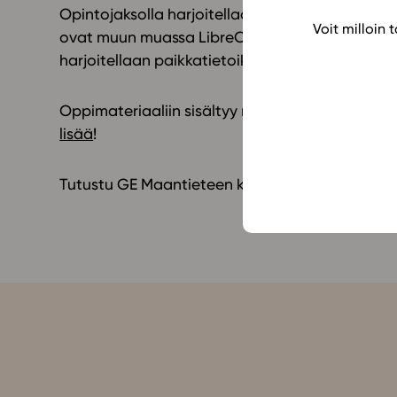
Opintojaksolla harjoitellaan sähköisessä maanti
Voit milloin
ovat muun muassa LibreOfficen käyttö erilaiste
harjoitellaan paikkatietoikkunan käyttöä ja kar
Oppimateriaaliin sisältyy runsaasti eritasoisia
lisää
!
Tutustu GE Maantieteen kertaus (LOPS 2021) -o