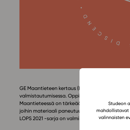
Yläkoulu
KIRJAUDU
Oppiainesarja
Oppimateriaal
Yläkoulun lisen
Hinnasto
Käyttöönotto
Tilaa
GE Maantieteen kertaus (LOPS 2021) auttaa monip
valmistautumisessa. Oppimateriaali kertaa val
Maantieteessä on tärkeää ymmärtää ilmiöiden sy
Studeon al
mahdollistavat 
joihin materiaali paneutuu kattavasti. Oppima
valinnaisten e
LOPS 2021 -sarja on valmis.