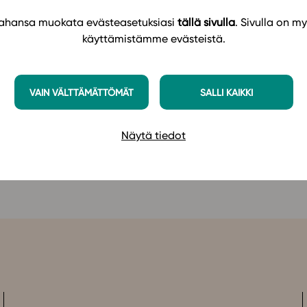
eteen ylioppilaskokeessa tarvittavia taitoja, joita
 tahansa muokata evästeasetuksiasi
tällä sivulla
. Sivulla on my
n diagrammien ja kuvaajien laadinnassa. Lisäksi
käyttämistämme evästeistä.
ttojen laadintaa.
 tehtäviä ja aikaisempia ylioppilaskoetehtäviä.
Lue
VAIN VÄLTTÄMÄTTÖMÄT
SALLI KAIKKI
Näytä tiedot
ppimateriaaliin
Studeon alustalla täällä
!