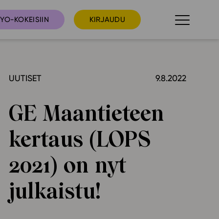
YO-KOKEISIIN
KIRJAUDU
UUTISET
9.8.2022
taista
Tilaa uutiskirje
suudet
GE Maantieteen
Ota yhteyttä
umakalenteri
kertaus (LOPS
ri­tallenteet
In English
2021) on nyt
elut
julkaistu!
skus
deot