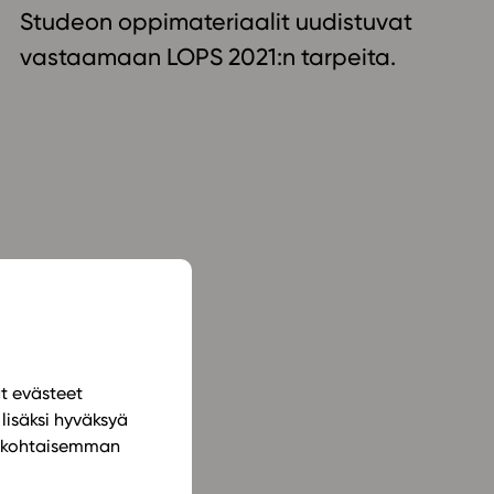
Studeon oppimateriaalit uudistuvat
ailijat
vastaamaan LOPS 2021:n tarpeita.
meistä
t periaatteet
n käyttöön
ät evästeet
lisäksi hyväksyä
ilökohtaisemman