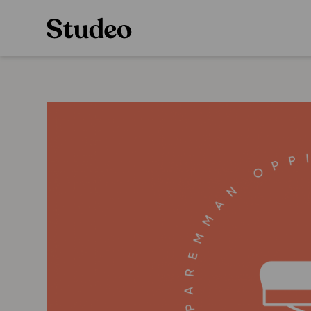
Preppaaja
Alakoulu
Oppiainesarja
Opettaja
Oppimateriaal
Opiskelija
Alakoulun lisen
Huoltaja
Hinnasto
Kokeilutarjous
Käyttöönotto
Tilaa
Ainstain