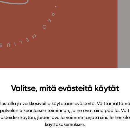
Oppikirj
Tilaa
t
Tiimi
it
Tietoa 
ssit
Eettise
tekoäly
Valitse, mitä evästeitä käytät
uolisesti ja tehokkaasti ylioppilaskirjoituksiin
takunnalliset maantieteen opintojaksot.
y- ja seuraussuhteita sekä niiden alueellisuutta,
ustalla ja verkkosivuilla käytetään evästeitä. Välttämättöm
palvelun oikeanlaisen toiminnan, ja ne ovat aina päällä. Voit 
teriaalin julkaisun myötä Studeon maantieteen
västeiden käytön, joiden avulla voimme tarjota sinulle henk
käyttökokemuksen.