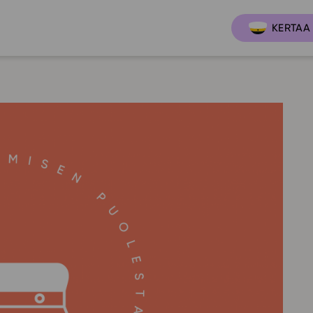
KERTAA 
Ajankoh
Lukio
Ominai
t
LOPS 2021
Tapaht
it
GLP 2021
Webinaa
ssit
Oppimateriaalit
Yhteisö
Hinnasto
Suositt
Lukion pakettilisenssi
Ohjeke
Käyttöönotto
Ohjevi
Bruksanvisning