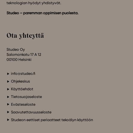
teknologian hyödyt yhdistyvät.
Studeo – paremman oppimisen puolesta.
Ota yhteyttä
Studeo Oy
Salomonkatu 17 A 12
00100 Helsinki
info@studeo.fi
Ohjekeskus
Käyttöehdot
Tietosuojaseloste
Evästeseloste
Saavutettavuusseloste
Studeon eettiset periaatteet tekoälyn käyttöön