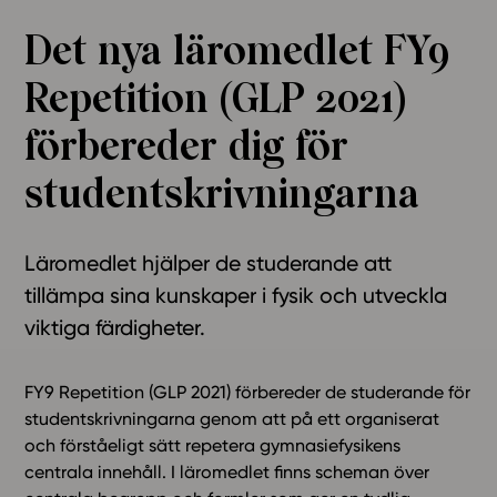
Ominaisuudet
Det nya läromedlet FY9
Tapahtumakalenteri
Repetition (GLP 2021)
Webinaari­tallenteet
Yhteisö
förbereder dig för
Suosittelut
studentskrivningarna
Ohjekeskus
Ohjevideot
Oppikirjailijat
Läromedlet hjälper de studerande att
Tiimi
tillämpa sina kunskaper i fysik och utveckla
Tietoa meistä
viktiga färdigheter.
Eettiset periaatteet tekoälyn käyttöön
Tilaa uutiskirje
FY9 Repetition (GLP 2021) förbereder de studerande för
studentskrivningarna genom att på ett organiserat
Ota yhteyttä
och förståeligt sätt repetera gymnasiefysikens
centrala innehåll. I läromedlet finns scheman över