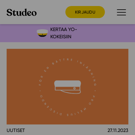
KIRJAUDU
KERTAA YO-
KOKEISIIN
Preppaaja
Opettaja
Opiskelija
Huoltaja
Kokeilutarjous
Ainstain
Alakoulu
Yläkoulu
Lukio
UUTISET
27.11.2023
Ajankohtaista