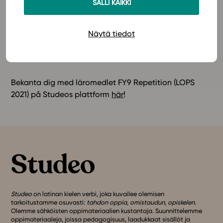
SALLI KAIKKI
fysik i gymnasiet. Mångsidiga uppgifter, klara
framställningar och rikligt med instruktioner om olika
program ger de studerande hjälp när de förbereder sig
Näytä tiedot
för studentproven. Läs ytterligare information och
prisuppgifter
här
.
Bekanta dig med läromedlet FY9 Repetition (LOPS
2021) på Studeos plattform
här
!
Studeo
on latinan kielen verbi, joka kuvailee olemisen
tarkoitustamme osuvasti:
tahdon oppia
,
omistaudun
,
opiskelen
.
Olemme sähköisten oppimateriaalien kustantaja. Suunnittelemme
oppimateriaaleja, joissa pedagogisuus, laadukkaat sisällöt ja