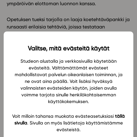
ympäröivän elottoman luonnon kanssa.
In English
Opetuksen tueksi tarjolla on laaja koetehtäväpankki ja
runsaasti erilaisia tehtäviä, joissa testataan
käsitteistön osaamista, rakenteiden ja ilmiöiden
tunnistamista sekä lajintuntemusta. Abitti-
Valitse, mitä evästeitä käytät
koetehtäväpaketin ja materiaalin tehtävien avulla
opiskelija voi harjoitella sähköiseen yo-kokeeseen.
Studeon alustalla ja verkkosivuilla käytetään
Monipuoliset havainnollistavat kuvat, videot ja linkit
evästeitä. Välttämättömät evästeet
erilaisille biologiaan liittyville sivustoille täydentävät
mahdollistavat palvelun oikeanlaisen toiminnan, ja
oppimista. Oppimateriaali harjaannuttaa opiskelijaa
ne ovat aina päällä. Voit lisäksi hyväksyä
itsenäiseen tiedonhakuun, tiedon soveltamiseen ja
valinnaisten evästeiden käytön, joiden avulla
rakentamiseen lähdekritiikkiä unohtamatta.
voimme tarjota sinulle henkilökohtaisemman
Harjoituksia on myös helppo kohdistaa erilaisille
käyttökokemuksen.
oppijoille. Useimmat tehtävistä sopivat myös
pareittain tai ryhmissä tehtäviksi.
Voit milloin tahansa muokata evästeasetuksiasi
tällä
sivulla
. Sivulla on myös lisätietoja käyttämistämme
evästeistä.
Oppimateriaali antaa valmiuksia tarkastella