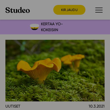
KIRJAUDU
KERTAA YO-
KOKEISIIN
Preppaaja
Opettaja
Opiskelija
Huoltaja
Kokeilutarjous
Ainstain
Alakoulu
Yläkoulu
Lukio
UUTISET
10.3.2021
Ajankohtaista