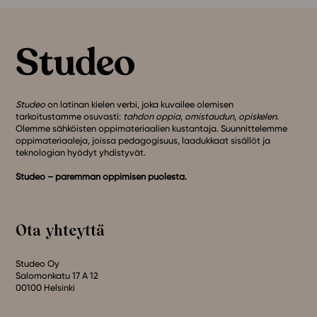
Studeo
on latinan kielen verbi, joka kuvailee olemisen
tarkoitustamme osuvasti:
tahdon oppia
,
omistaudun
,
opiskelen
.
Olemme sähköisten oppimateriaalien kustantaja. Suunnittelemme
oppimateriaaleja, joissa pedagogisuus, laadukkaat sisällöt ja
teknologian hyödyt yhdistyvät.
Studeo – paremman oppimisen puolesta.
Ota yhteyttä
Studeo Oy
Salomonkatu 17 A 12
00100 Helsinki