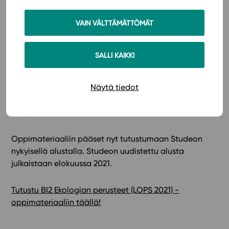
ekosysteemien rakennetta ja toimintaa eri tasoilla.
Opiskelija kartuttaa tietojaan populaatioiden
VAIN VÄLTTÄMÄTTÖMÄT
ominaisuuksista sekä lajien välisistä
vuorovaikutussuhteista, joita kuvataan lukuisten
esimerkkien avulla. Opiskelija tutustuu materiaalin
SALLI KAIKKI
avulla myös ekosysteemin tuotannon käsitteisiin ja
aineiden kiertoon ekosysteemissä. Materiaalin avulla
Näytä tiedot
opiskelija tutustuu maapallon tärkeimpiin biomeihin ja
ymmärtää luonnon monimuotoisuuden merkityksen
niin globaalisti kuin Suomessakin.
Lue lisää!
Oppimateriaaliin pääset nyt tutustumaan Studeon
nykyisellä alustalla. Studeon uudistettu alusta
julkaistaan elokuussa 2021.
Tutustu BI2 Ekologian perusteet (LOPS 2021) -
oppimateriaaliin täällä!