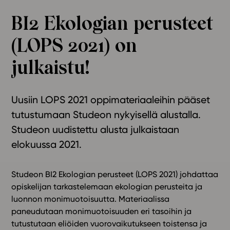
Ominaisuudet
BI2 Ekologian perusteet
Tapahtumakalenteri
(LOPS 2021) on
Webinaari­tallenteet
Yhteisö
julkaistu!
Suosittelut
Ohjekeskus
Uusiin LOPS 2021 oppimateriaaleihin pääset
Ohjevideot
tutustumaan Studeon nykyisellä alustalla.
Oppikirjailijat
Studeon uudistettu alusta julkaistaan
Tiimi
elokuussa 2021.
Tietoa meistä
Eettiset periaatteet tekoälyn käyttöön
Studeon BI2 Ekologian perusteet (LOPS 2021) johdattaa
Tilaa uutiskirje
opiskelijan tarkastelemaan ekologian perusteita ja
Ota yhteyttä
luonnon monimuotoisuutta. Materiaalissa
paneudutaan monimuotoisuuden eri tasoihin ja
tutustutaan eliöiden vuorovaikutukseen toistensa ja