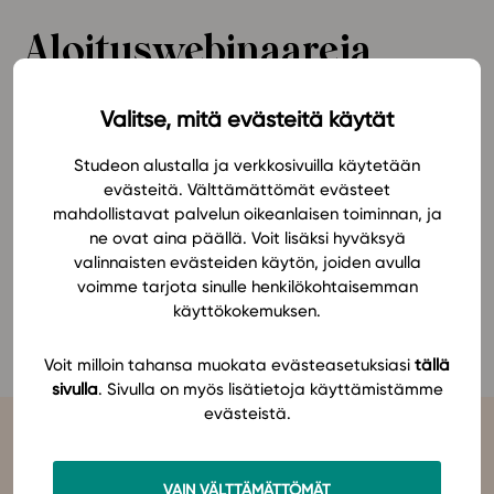
Ominaisuudet
Aloituswebinaareja
Tapahtumakalenteri
opettajille
Webinaari­tallenteet
Valitse, mitä evästeitä käytät
Yhteisö
Suosittelut
Uusi lukuvuosi on tuonut tullessaan myös paljon lisää
Studeon alustalla ja verkkosivuilla käytetään
Ohjekeskus
opettajia Studeon oppimateriaalien pariin. Haluamme
evästeitä. Välttämättömät evästeet
mahdollistavat palvelun oikeanlaisen toiminnan, ja
Ohjevideot
jälleen tukea aloittelevia ja kertausta kaipaavia
ne ovat aina päällä. Voit lisäksi hyväksyä
Studeon käyttäjiä suosittujen webinaarien avulla.
Oppikirjailijat
valinnaisten evästeiden käytön, joiden avulla
Tiimi
voimme tarjota sinulle henkilökohtaisemman
Lisää tietoa webinaareista ja linkin ilmoittautumiseen
Tietoa meistä
käyttökokemuksen.
löydät
tapahtumakalenteristamme
.
Eettiset periaatteet tekoälyn käyttöön
Voit milloin tahansa muokata evästeasetuksiasi
tällä
Tilaa uutiskirje
sivulla
. Sivulla on myös lisätietoja käyttämistämme
evästeistä.
Ota yhteyttä
VAIN VÄLTTÄMÄTTÖMÄT