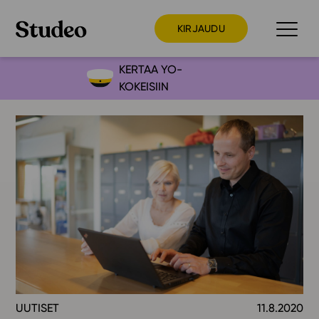
KIRJAUDU
KERTAA YO-
KOKEISIIN
Preppaaja
Opettaja
Opiskelija
Huoltaja
Kokeilutarjous
Ainstain
Alakoulu
Yläkoulu
Lukio
UUTISET
11.8.2020
Ajankohtaista