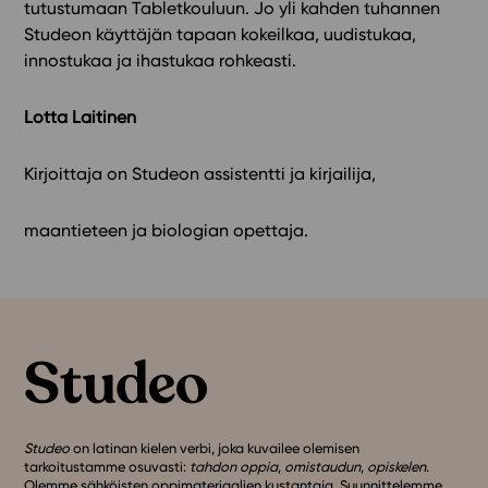
tutustumaan Tabletkouluun. Jo yli kahden tuhannen
Studeon käyttäjän tapaan kokeilkaa, uudistukaa,
innostukaa ja ihastukaa rohkeasti.
Lotta Laitinen
Kirjoittaja on Studeon assistentti ja kirjailija,
maantieteen ja biologian opettaja.
Studeo
on latinan kielen verbi, joka kuvailee olemisen
tarkoitustamme osuvasti:
tahdon oppia
,
omistaudun
,
opiskelen
.
Olemme sähköisten oppimateriaalien kustantaja. Suunnittelemme