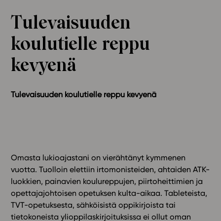
Ominaisuudet
Tulevaisuuden
Tapahtumakalenteri
koulutielle reppu
Webinaari­tallenteet
Yhteisö
kevyenä
Suosittelut
Ohjekeskus
Tulevaisuuden koulutielle reppu kevyenä
Ohjevideot
Oppikirjailijat
Tiimi
Tietoa meistä
Eettiset periaatteet tekoälyn käyttöön
Omasta lukioajastani on vierähtänyt kymmenen
vuotta. Tuolloin elettiin irtomonisteiden, ahtaiden ATK-
Tilaa uutiskirje
luokkien, painavien koulureppujen, piirtoheittimien ja
Ota yhteyttä
opettajajohtoisen opetuksen kulta-aikaa. Tableteista,
TVT-opetuksesta, sähköisistä oppikirjoista tai
tietokoneista ylioppilaskirjoituksissa ei ollut oman