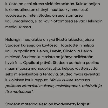
lukiotaipaleeni alussa vielä tietoakaan. Kuinka paljon
lukiomaailma on ehtinyt muuttua kymmenessä
In English
vuodessa ja miten Studeo on uudistamassa
koulumaailmaa, siitä kävin ottamassa selvää Helsingin
medialukiossa.
Helsingin medialukio on yksi 84:stä lukiosta, joissa
Studeon kursseja on käytössä. Haastattelin neljää
koulun oppilasta. Heinin, Leevin, Olivian ja Heikin
mielestä Studeon kursseista on jäänyt pelkästään
hyvä fiilis. Oppilaat pitivät Studeon parhaina puolina
muun muassa monipuolisuutta, helppokäyttöisyyttä
sekä mielenkiintoisia tehtäviä. Studeo myös keventää
lukiolaisen koulureppua:
”Kaikki kulkee samassa
paikassa kätevästi mukana, muistiinpanot, tehtävät ja
itse materiaali”.
Studeon materiaaleissa on hyödynnetty laajasti