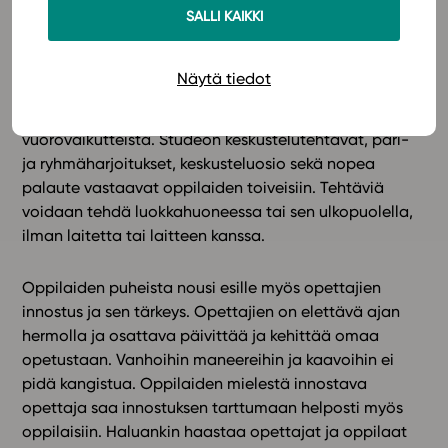
SALLI KAIKKI
voi nopeasti päivittää, vaihtaa ja tehdä entistä
mielenkiintoisemmaksi.”
Oppilaat toivoivat, että
oppimateriaalien sähköistymisen myötä oppiminen ei
Näytä tiedot
jatkossa ole vain ja ainoastaan ruudun tuijottelua
vaan mukaansatempaavaa, aktiivista ja
vuorovaikutteista. Studeon keskustelutehtävät, pari-
ja ryhmäharjoitukset, keskusteluosio sekä nopea
palaute vastaavat oppilaiden toiveisiin. Tehtäviä
voidaan tehdä luokkahuoneessa tai sen ulkopuolella,
ilman laitetta tai laitteen kanssa.
Oppilaiden puheista nousi esille myös opettajien
innostus ja sen tärkeys. Opettajien on elettävä ajan
hermolla ja osattava päivittää ja kehittää omaa
opetustaan. Vanhoihin maneereihin ja kaavoihin ei
pidä kangistua. Oppilaiden mielestä innostava
opettaja saa innostuksen tarttumaan helposti myös
oppilaisiin. Haluankin haastaa opettajat ja oppilaat