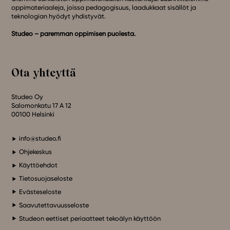
oppimateriaaleja, joissa pedagogisuus, laadukkaat sisällöt ja
teknologian hyödyt yhdistyvät.
Studeo – paremman oppimisen puolesta.
Ota yhteyttä
Studeo Oy
Salomonkatu 17 A 12
00100 Helsinki
info@studeo.fi
Ohjekeskus
Käyttöehdot
Tietosuojaseloste
Evästeseloste
Saavutettavuusseloste
Studeon eettiset periaatteet tekoälyn käyttöön