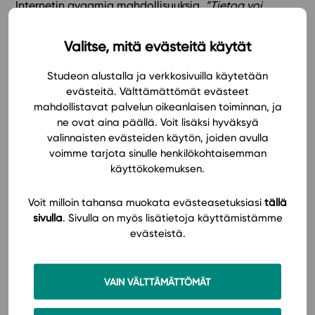
Internetin avaamia mahdollisuuksia.
”Tietoa voi
verrata, ja linkkejä on tarjolla hyvin.”
Valmiiksi
tarjottujen linkkien ja lisämateriaalin lisäksi oppilaita
Valitse, mitä evästeitä käytät
kannustetaan itsenäiseen tiedonhakuun ja tiedon
kriittiseen tulkintaan.
”Tässä oppii tiedonhakua ja voi
Studeon alustalla ja verkkosivuilla käytetään
luottaa siihen, että tieto on todella ajankohtaista ja
evästeitä. Välttämättömät evästeet
ajan tasalla. Tavallisissa oppikirjoissa kun on aina
mahdollistavat palvelun oikeanlaisen toiminnan, ja
ne ovat aina päällä. Voit lisäksi hyväksyä
välillä vanhentunutta tietoa.”
Internet-linkkien lisäksi
valinnaisten evästeiden käytön, joiden avulla
eri oppiaineiden välille luodut linkitykset tukevat
voimme tarjota sinulle henkilökohtaisemman
ilmiöpohjaista oppimista.
käyttökokemuksen.
Lukio elää vahvaa murroskautta. Tieto- ja
Voit milloin tahansa muokata evästeasetuksiasi
tällä
viestintäteknologian sekä verkkopohjaisten
sivulla
. Sivulla on myös lisätietoja käyttämistämme
oppimisympäristöjen käyttö tulee tulevaisuudessa
evästeistä.
osaksi jokaisen lukiolaisen arkea. Oppilaat ovat
ottaneet Studeon ja uudenlaisen tavan oppia vastaan
innostuneesti. Mutta kestääkö innostus aikaa, vai
VAIN VÄLTTÄMÄTTÖMÄT
hälveneekö se tulevaisuudessa?
”Uskon, että kestää.
Tässä on se hyvä puoli, että materiaalia ja tehtäviä