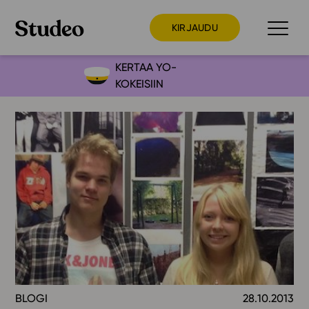
KIRJAUDU
KERTAA YO-
KOKEISIIN
Preppaaja
Opettaja
Opiskelija
Huoltaja
Kokeilutarjous
Ainstain
Alakoulu
Yläkoulu
Lukio
BLOGI
28.10.2013
Ajankohtaista